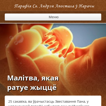
Парафія Cв. Андрэя Апостала ў Нарачы
Меню
Малітва, якая
ратуе жыццё
25 сакавіка, ва ўрачыстасць Звеставання Пана, у