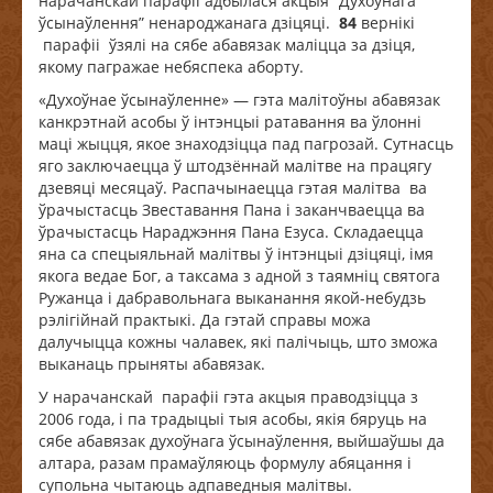
нарачанскай парафіі адбылася акцыя “Духоўнага
ўсынаўлення” ненароджанага дзіцяці.
84
вернікі
парафіі ўзялі на сябе абавязак маліцца за дзіця,
якому пагражае небяспека аборту.
«Духоўнае ўсынаўленне» — гэта малітоўны абавязак
канкрэтнай асобы ў інтэнцыі ратавання ва ўлонні
маці жыцця, якое знаходзіцца пад пагрозай. Сутнасць
яго заключаецца ў штодзённай малітве на працягу
дзевяці месяцаў. Распачынаецца гэтая малітва ва
ўрачыстасць Звеставання Пана і заканчваецца ва
ўрачыстасць Нараджэння Пана Езуса. Складаецца
яна са спецыяльнай малітвы ў інтэнцыі дзіцяці, імя
якога ведае Бог, а таксама з адной з таямніц святога
Ружанца і дабравольнага выканання якой-небудзь
рэлігійнай практыкі. Да гэтай справы можа
далучыцца кожны чалавек, які палічыць, што зможа
выканаць прыняты абавязак.
У нарачанскай парафіі гэта акцыя праводзіцца з
2006 года, і па традыцыі тыя асобы, якія бяруць на
сябе абавязак духоўнага ўсынаўлення, выйшаўшы да
алтара, разам прамаўляюць формулу абяцання і
супольна чытаюць адпаведныя малітвы.