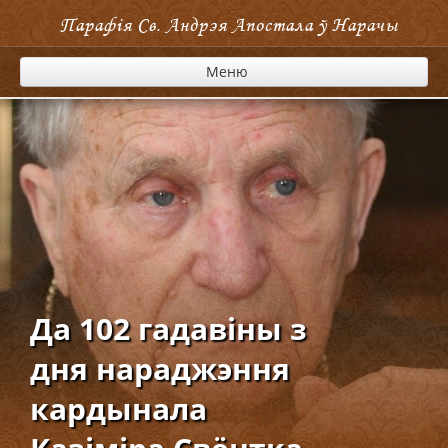
Парафія Cв. Андрэя Апостала ў Нарачы
Меню
Да 102 гадавіны з
дня нараджэння
кардынала