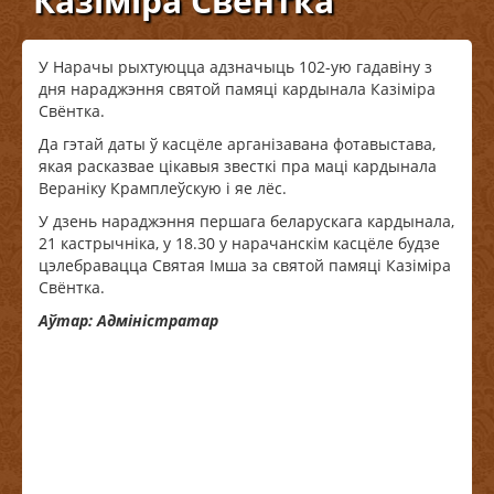
Казіміра Свёнтка
У Нарачы рыхтуюцца адзначыць 102-ую гадавіну з
дня нараджэння святой памяці кардынала Казіміра
Свёнтка.
Да гэтай даты ў касцёле арганізавана фотавыстава,
якая расказвае цікавыя звесткі пра маці кардынала
Вераніку Крамплеўскую і яе лёс.
У дзень нараджэння першага беларускага кардынала,
21 кастрычніка, у 18.30 у нарачанскім касцёле будзе
цэлебравацца Святая Імша за святой памяці Казіміра
Свёнтка.
Аўтар: Адміністратар