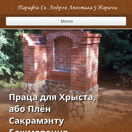
Парафія Cв. Андрэя Апостала ў Нарачы
Меню
Праца для Хрыста,
або Плён
Сакрамэнту