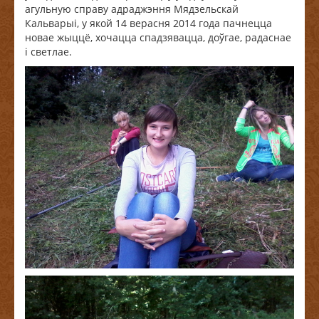
агульную справу адраджэння Мядзельскай
Кальварыі, у якой 14 верасня 2014 года пачнецца
новае жыццё, хочацца спадзявацца, доўгае, радаснае
і светлае.