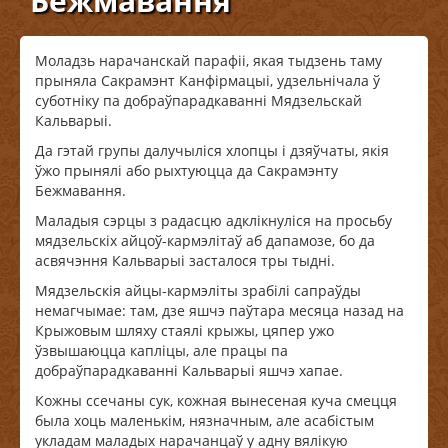
Бежмавання
Моладзь нарачанскай парафіі, якая тыдзень таму
прыняла Сакрамэнт Канфірмацыі, удзельнічала ў
суботніку па добраўпарадкаванні Мядзельскай
Кальварыі.
Да гэтай групы далучыліся хлопцы і дзяўчаты, якія
ўжо прынялі або рыхтуюцца да Сакрамэнту
Бежмавання.
Маладыя сэрцы з радасцю адклікнуліся на просьбу
мядзельскіх айцоў-кармэлітаў аб дапамозе, бо да
асвячэння Кальварыі засталося тры тыдні.
Мядзельскія айцы-кармэліты зрабілі сапраўды
немагчымае: там, дзе яшчэ паўтара месяца назад на
Крыжовым шляху стаялі крыжы, цяпер ужо
ўзвышаюцца капліцы, але працы па
добраўпарадкаванні Кальварыі яшчэ хапае.
Кожны ссечаны сук, кожная вынесеная куча смецця
была хоць маленькім, нязначным, але асабістым
укладам маладых нарачанцаў у адну вялікую