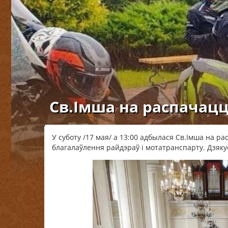
Св.Імша на распачац
У суботу /17 мая/ а 13:00 адбылася Св.Імша на р
благалаўлення райдэраў і мотатранспарту. Дзяку