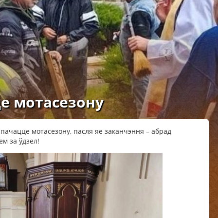
це мотасезону
аспачацце мотасезону, пасля яе заканчэння – абрад
ем за ўдзел!