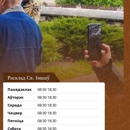
Расклад Св. Імшаў
Панядзелак
08:30 18:30
Аўторак
08:30 18:30
Серада
08:30 18:30
Чацвер
08:30 18:30
Пятніца
08:30 18:30
Субота
08:30 18:30