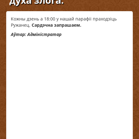
духа злога.
Кожны дзень а 18:00 у нашай парафіі праходзіць
Ружанец.
Сардэчна запрашаем.
Аўтар: Адміністратар