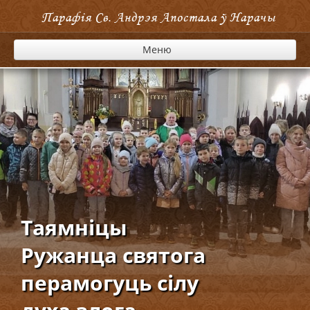
Парафія Cв. Андрэя Апостала ў Нарачы
Меню
Таямніцы
Ружанца святога
перамогуць сілу