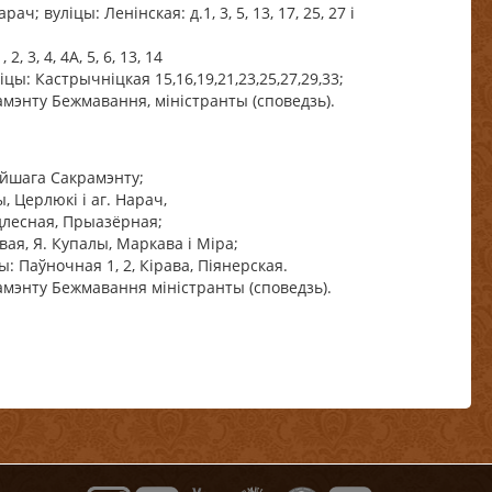
рач; вуліцы: Ленінская: д.1, 3, 5, 13, 17, 25, 27 і
, 3, 4, 4А, 5, 6, 13, 14
уліцы: Кастрычніцкая 15,16,19,21,23,25,27,29,33;
рамэнту Бежмавання, міністранты (споведзь).
ейшага Сакрамэнту;
, Церлюкі і аг. Нарач,
длесная, Прыазёрная;
авая, Я. Купалы, Маркава і Міра;
цы: Паўночная 1, 2, Кірава, Піянерская.
рамэнту Бежмавання міністранты (споведзь).