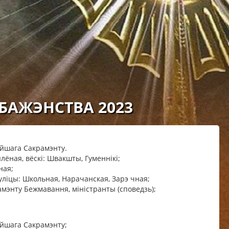
БАЖЭНСТВА 2023
ейшага Сакрамэнту.
ялёная, вёскі: Швакшты, Гуменнікі;
ная;
 вуліцы: Школьная, Нарачанская, Зарэ чная;
рамэнту Бежмавання, міністранты (споведзь);
ейшага Сакрамэнту;