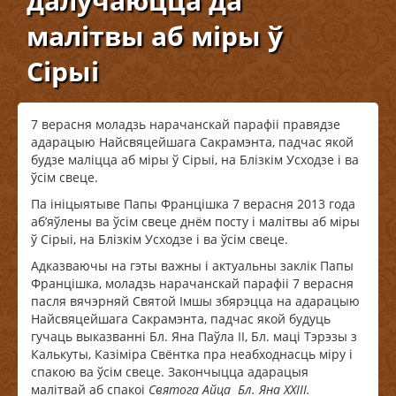
далучаюцца да
малітвы аб міры ў
Сірыі
7 верасня моладзь нарачанскай парафіі правядзе
адарацыю Найсвяцейшага Сакрамэнта, падчас якой
будзе маліцца аб міры ў Сірыі, на Блізкім Усходзе і ва
ўсім свеце.
Па ініцыятыве Папы Францішка 7 верасня 2013 года
аб’яўлены ва ўсім свеце днём посту і малітвы аб міры
ў Сірыі, на Блізкім Усходзе і ва ўсім свеце.
Адказваючы на гэты важны і актуальны заклік Папы
Францішка, моладзь нарачанскай парафіі 7 верасня
пасля вячэрняй Святой Імшы збярэцца на адарацыю
Найсвяцейшага Сакрамэнта, падчас якой будуць
гучаць выказванні Бл. Яна Паўла ІІ, Бл. маці Тэрэзы з
Калькуты, Казіміра Свёнтка пра неабходнасць міру і
спакою ва ўсім свеце. Закончыцца адарацыя
малітвай аб спакоі
Святога Айца Бл. Яна ХХІІІ.