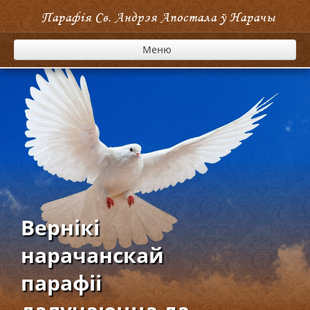
Парафія Cв. Андрэя Апостала ў Нарачы
Меню
Вернікі
нарачанскай
парафіі