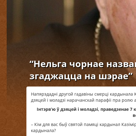
“Нельга чорнае назва
згаджацца на шэрае”
Напярэдадні другой гадавіны смерці кардынала 
дзяцей і моладзі нарачанскай парафіі пра ролю ас
Інтэрв’ю ў дзяцей і моладзі, праведзенае 7 
в
– Кім для вас быў святой памяці кардынал Казімір
кардынала?