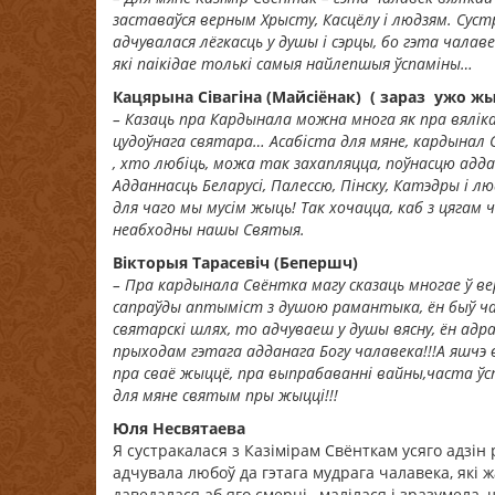
заставаўся верным Хрысту, Касцёлу і людзям. Суст
адчувалася лёгкасць у душы і сэрцы, бо гэта чалаве
які паікідае толькі самыя найлепшыя ўспаміны…
Кацярына Сівагіна (Майсіёнак) ( зараз ужо жыв
– Казаць пра Кардынала можна многа як пра вяліка
цудоўнага святара… Асабіста для мяне, кардынал 
, хто любіць, можа так захапляцца, поўнасцю адда
Адданнасць Беларусі, Палессю, Пінску, Катэдры і л
для чаго мы мусім жыць! Так хочацца, каб з цягам 
неабходны нашы Святыя.
Вікторыя Тарасевіч (Бепершч)
– Пра кардынала Свёнтка магу сказаць многае ў вер
сапраўды аптыміст з душою рамантыка, ён быў чал
святарскі шлях, то адчуваеш у душы вясну, ён адра
прыходам гэтага адданага Богу чалавека!!!А яшчэ ве
пра сваё жыццё, пра выпрабаванні вайны,часта ўсп
для мяне святым пры жыцці!!!
Юля Несвятаева
Я сустракалася з Казімірам Свёнткам усяго адзін р
адчувала любоў да гэтага мудрага чалавека, які 
даведалася аб яго смерці…малілася і зразумела, 