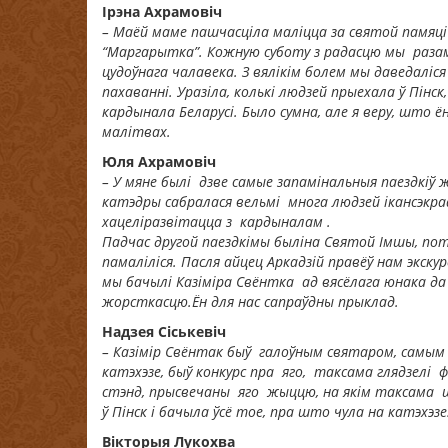
Ірэна Ахрамовіч
– Маёй маме пашчасціла маліцца за святой памяці
“Маргарытка”. Кожную суботу з радасцю мы разам м
цудоўнага чалавека. З вялікім болем мы даведаліся
пахаванні. Уразіла, колькі людзей прыехала ў Пінс
кардынала Беларусі. Было сумна, але я веру, што ё
малітвах.
Юля Ахрамовіч
– У мяне былі дзве самые запам
i
нальныя паездк
i
ў 
катэдры сабралася вельмі многа людзей
i
кансэкра
хацел
i
разв
i
тацца з кардыналам .
Падчас другой паездк
i
мы был
i
на Святой
I
мшы, по
памал
i
л
ic
я. Пасля айцец Аркадз
i
й правёў нам экскур
мы бачылі Казіміра Свёнтка ад вясёлага юнака д
жорсткасцю.
Ён для нас сапраўдны прыклад.
Надзея Сіськевіч
– Казімір Свёнтак быў галоўным святаром, самы
катэхэзе, быў конкурс пра яго, таксама глядзелі 
стэнд, прысвечаны яго жыццю, на якім таксама ш
ў Пінск і бачыла ўсё тое, пра што чула на катэхэз
Вікторыя Лукохва