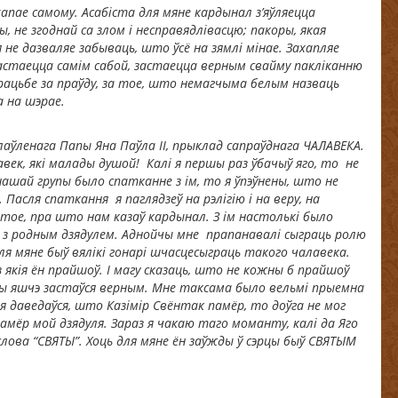
хапае самому. Асабіста для мяне кардынал з’яўляецца
 не згоднай са злом і несправядлівасцю; пакоры, якая
 не дазваляе забываць, што ўсё на зямлі мінае. Захапляе
 застаецца самім сабой, застаецца верным свайму пакліканню
рацьбе за праўду, за тое, што немагчыма белым назваць
а на шэрае.
аслаўленага Папы Яна Паўла ІІ, прыклад сапраўднага ЧАЛАВЕКА.
авек, які малады душой
!
Калі я першы раз ўбачыў яго, то не
ашай групы было спатканне з ім, то я ўпэўнены, што не
 Пасля спаткання я паглядзеў на рэлігію і на веру, на
тое, пра што нам казаў кардынал. З ім настолькі было
 з родным дзядулем. Аднойчы мне прапанавалі сыграць ролю
Для мяне быў вялікі гонар
і шчасце
сыграць такого чалавека.
 якія ён прайшоў. І магу сказаць,
ш
то не кожны б прайшоў
ды яшчэ застаўся верным.
Мне таксама было вельмі прыемна
я даведаўся, што Казімір Свёнт
а
к пам
ё
р, то доўга не мог
мёр мой дзядуля. Зараз я чакаю таго моманту, калі да Яго
лова “СВЯТЫ”. Хоць для мяне ён заўжды ў сэрцы быў СВЯТЫМ