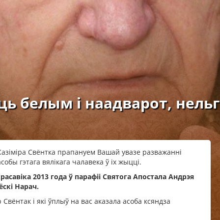
ць белым і наадварот, нельг
Казіміра Свёнтка прапануем Вашай увазе разважанні
обы гэтага вялікага чалавека ў іх жыцці.
красавіка 2013 года ў парафіі Святога Апостала Андрэя
ёскі Нарач.
 Свёнтак і які ўплыў на вас аказала асоба ксяндза