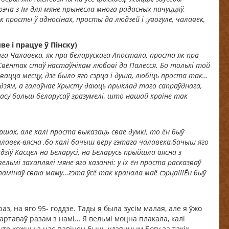
рэча з Ім для мяне прынесла многа радасных пачуццяў,
к просты ў адносінах, просты да людзей і ,увогуле, чалавек,
е і працуе ў Пінску)
га Чалавека, як пра беларускага Апостала, проста як пра
Свёнтак стаў настаўнікам любові да Палесся. Бо толькі той
вацца месцу, дзе было яго сэрца і душа, любіць проста так…
юдзям, а галоўнае Хрысту даюць прыклад таго сапраўднага,
часу больш беларусаў зразумелі, што нашай краіне так
шах, але калі проста выказаць свае думкі, то ён быў
авек-вясна ,бо калі бачыш веру гэтага чалавека,бачыш яго
дзіў Касцёл на Беларусі, на Беларусь прыйшла вясна з
льмі захаплялі мяне яго казанні: у іх ён проста расказваў
амінаў сваю маму…гэта ўсё так кранала маё сэрца!!!Ён быў
аз, на яго 95- годдзе. Тады я была зусім малая, але я ўжо
жартаваў разам з намі… Я вельмі моцна плакала, калі
што кожны з нас павінен быць удзячным Богу за такіх