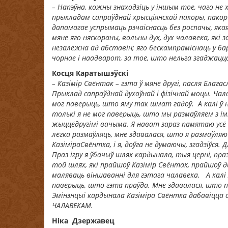
– Напэўна, кожны знаходзіць у іншым тое, чаго не 
прыкладам сапраўднай хрысціянскай пакоры, пакоры,
дапамагае успрымаць рэчаіснасць без роспачы, якая
мяне яго няскораны, вольны дух, дух чалавека, які
незалежна ад абставін; яго бескампраміснаць у ба
чорнае і наадварот, за тое, што нельга згаджацц
Кос
ця Каратышэўскі
– Казімір Свёнт
а
к – гэта ў мяне другі, пасля Благ
Прыклад сапраўднай духоўнай і фіз
і
чнай моцы. Чал
мог паверыць, што яму так шмат гадоў. А калі ў н
толькі я не мог паверыць, што мы размаўляем з ім.
жыцц
ё
другімі вачыма. Я нават
зараз памятаю усё 
л
ё
гка размаўляць, мне
здавалася
, што я размаўляю
Казімір
а
Свёнтка, і я, доўга не думаючы, згадзіўся. 
Праз ігру я ўбачыў шлях кардынала, тыя церні, праз
той шлях, які прайшоў Казімір Свёнт
а
к
, прайшоў 
маляваць віншаванні для гэтага чалавека. А калі 
паверыць, што гэта праўда. Мне здавалася, што па
Эмінэнцыі кардынала Казіміра Свёнтка дабавіцца с
ЧАЛАВЕКАМ.
Ніка Дзержавец