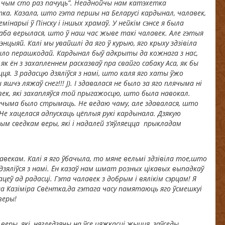
, чым сто раз пачуць”. Неаднойчы нам катэхетка
ка. Казала, што гэта першы на Беларусі кардынал, чалавек,
мінарыі ў Пінску і іншых храмаў. У нейкім сэнсе я была
аба верылася, што ў наш час жыве такі чалавек. Але гэтыя
энцыяй. Калі мы увайшлі да яго ў курыю, яго крыху здзівіла
ыло перашкодай. Кардынал быў адкрыты да кожнага з нас,
як ён з захапленнем расказваў пра свайго сабаку Аса, як бы
. З радасцю дзяліўся з намі, што каля яго хаты ўжо
 яшчэ ляжаў снег!!!
J
). І здавалася не было за яго плячыма ні
авек, які захапляўся той прыгажосцю, што была навокал.
гчыма было стрымаць. Не ведаю чаму, але здавалася, што
 Не хацелася адпускаць цёплыя рукі кардынала. Дзякую
ым сведкам веры, які і надалей з’яўляецца прыкладам
авекам. Калі я яго ўбачыла, то мяне вельмі здзівіла тое,што
н дзяліўся з намі. Ён казаў нам шмат розных цікавых выпадкаў
ацеў ад радасці. Гэта чалавек з добрым і вялікім сэрцам! Я
 да Казіміра Свёнтка,да гэтага часу памятаюць яго ўсмешку
і
веры!
веры, які, нягледзячы на ўсе цяжкасці жыцця, заўседы