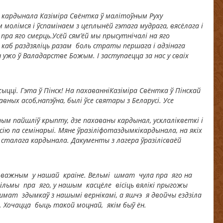
 кардынала Казіміра Свёнтка ў малітоўным Руху
олімся і ўспамінаем з цеплынёй гэтага мудрага, вясёлага і
 пра яго смерць.Усёй сям’ёй мы прысутнічалі на яго
к, каб раздзяліць разам боль страты першага і адзінага
н ужо ў Валадарстве Божым. І заступаецца за нас у сваіх
жыцці. Гэта ў Пінск! На пахаванн
i
Каз
i
м
i
ра Свёнтка ў П
i
нскай
авных асоб,напэўна, былі ўсе святары з Беларусі. Усе
тым пайшл
i
ў крыпту, дзе пахаваны кардынал, усклал
i
кветкі і
с
i
ю па сем
i
нары
i
. Мяне ўраз
i
л
i
фотаздымк
i
кардынала, на як
i
х
а сталага кардынала.
Дакументы з лагера
ў
раз
i
л
i
сваёй
м важным у нашай краіне. Вельмі шмат чула пра яго на
фільмы пра яго, у нашым касцёле вісіць вялікі прыгожы
мат здымкаў з нашымі вернікамі, а яшчэ я двойчы ездзіла
е. Хочацца быць такой моцнай, якім быў ён.