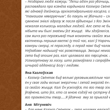
– Нездарма людзі кажуць: “Лепш адзін раз убачыць
распавядала пра ксяндза кардынала Казіміра Свёнт
які аднавіў дзейнасць архікатэдральнага касцёла, се
“тамашам няверуючым”, бо пакуль не ўбачыла – сл
сумненні зніклі адразу ж пасля аўдыенцыі з Яго Эмін
немалая колькасць маладых людзей. Але гэта не б
нібыта мы былі знаёмы ўсё жыццё. Мы здзіўляліся, 
сам яшчэ раз перажываў тыя моманты свайго жыцця
квітнеюць першыя кветкі (у той час, калі ў Нарачы
камеры смерці, ні пераследу, а перад намі быў чал
Неўзабаве надышоў час развітвацца. Эмоцыі нема
гэта быў апошні раз, калі цалавала яго пярсцёнак.
Усемагутнаму за ласку, што размаўляла з сапраўдн
шчырай адданасці Богу і людзям.
Яна Казлоўская
– Казімір Свёнтак быў вельмі рухавым,вясёлым чал
ён у свае гады вельмі энергічны і гэтай энергіяй ё
са свайго жыцця. Калі Ён усміхаўся, то яго твар зіх
ўпэўнена, што ўсе, хто са мною ездзіў на сустрэчу
яго прамяністы твар
…..
Я ўдзячна яму за прыклад 
Аня Мітуневіч
– Для мяне Казімір Свёнтак – гэта чалавек вялікай 