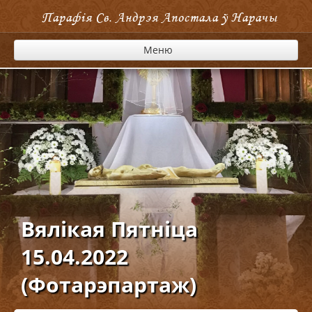
Парафія Cв. Андрэя Апостала ў Нарачы
Меню
Вялікая Пятніца
15.04.2022
(Фотарэпартаж)