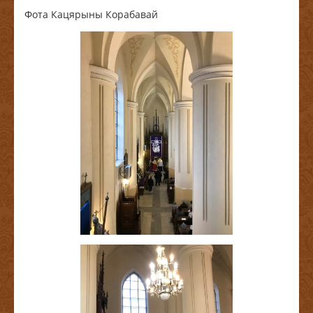
Фота Кацярыны Корабавай