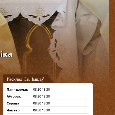
іка
Расклад Св. Імшаў
Панядзелак
08:30 18:30
Аўторак
08:30 18:30
Серада
08:30 18:30
Чацвер
08:30 18:30