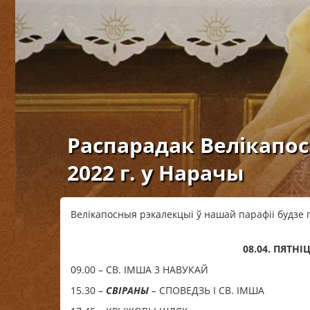
Распарадак Велікапос
2022 г. у Нарачы
Велікапосныя рэкалекцыі ў нашай парафіі будзе 
08.04. ПЯТНІ
09.00 – СВ. ІМША 3 НАВУКАЙ
15.30 –
СВІРАНЫ
–
СПОВЕДЗЬ I СВ. ІМША