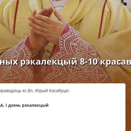
ных рэкалекцый 8-10 красав
праводзіць кс.бп. Юрый Касабуцкі.
ЦА, І дзень рэкалекцый