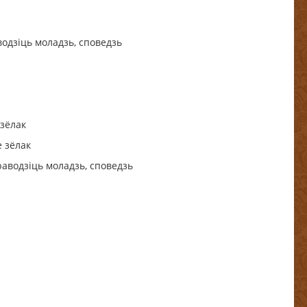
раводзіць моладзь, споведзь
зёлак
 зёлак
 праводзіць моладзь, споведзь