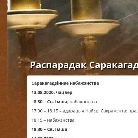
Распарадак Саракагад
Саракагадзіннае набажэнства
13.08.2020, чацвер
8.30 – Св. Імша,
набажэнства
17.00 – 18.15 – адарацыя Найсв. Сакрамэнта: пра
18.15 – набажэнства
18.30 – Св. Імша