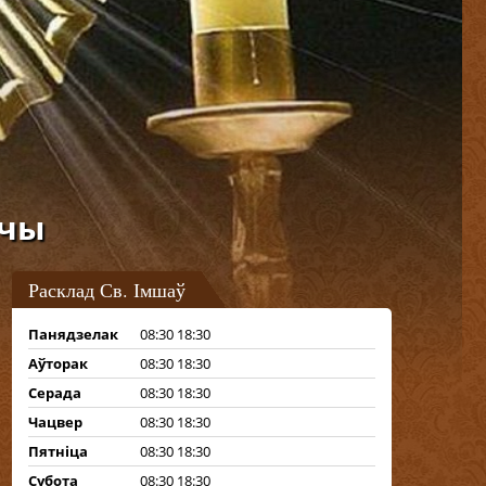
ачы
Расклад Св. Імшаў
Панядзелак
08:30 18:30
Аўторак
08:30 18:30
Серада
08:30 18:30
Чацвер
08:30 18:30
Пятніца
08:30 18:30
Субота
08:30 18:30