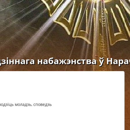
зіннага набажэнства ў Нар
водзіць моладзь, споведзь