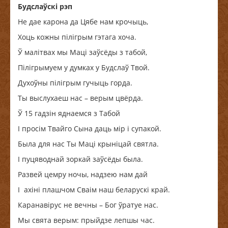
Будслаўскі рэп
Не дае карона да Цябе нам крочыць,
Хоць кожны пілігрым гэтага хоча.
Ў малітвах мы Маці заўсёды з табой,
Пілігрымуем у думках у Будслаў Твой.
Духоўны пілігрым гучыць горда.
Ты выслухаеш нас – верым цвёрда.
Ў 15 гадзін яднаемся з Табой
І просім Твайго Сына даць мір і супакой.
Была для нас Ты Маці крыніцай святла.
І пуцяводнай зоркай заўсёды была.
Развей цемру ночы, надзею нам дай
І ахіні плашчом Сваім наш беларускі край.
Каранавірус не вечны – Бог ўратуе нас.
Мы свята верым: прыйдзе лепшы час.