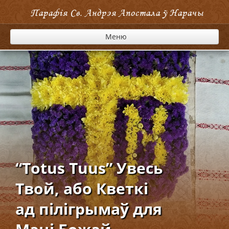
Парафія Cв. Андрэя Апостала ў Нарачы
Меню
“Totus Tuus” Увесь
Твой, або Кветкі
ад пілігрымаў для