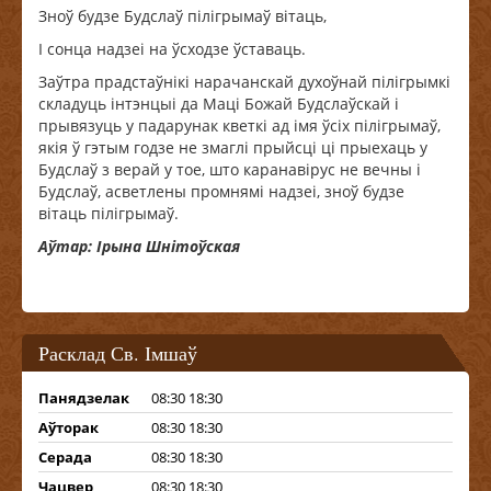
Зноў будзе Будслаў пілігрымаў вітаць,
І сонца надзеі на ўсходзе ўставаць.
Заўтра прадстаўнікі нарачанскай духоўнай пілігрымкі
складуць інтэнцыі да Маці Божай Будслаўскай і
прывязуць у падарунак кветкі ад імя ўсіх пілігрымаў,
якія ў гэтым годзе не змаглі прыйсці ці прыехаць у
Будслаў з верай у тое, што каранавірус не вечны і
Будслаў, асветлены промнямі надзеі, зноў будзе
вітаць пілігрымаў.
Аўтар: Ірына Шнітоўская
Расклад Св. Імшаў
Панядзелак
08:30 18:30
Аўторак
08:30 18:30
Серада
08:30 18:30
Чацвер
08:30 18:30