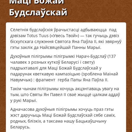
Маці Божай
Будслаўскай
Сёлетнія будслаўскія ўрачыстасці адбываюцца пад
дэвізам Totus Tuus («Увесь Твой») — так гучыць дэвіз
біскупскага служэння Святога Яна Паўла ІІ, які звярнуў
гэты заклік да Найсвяцейшай Панны Марыі.
Духоўныя пілігрымы пілігрымкі Нарач-Будслаў (137
чалавек з розных куткоў Беларусі і свету)
падрыхтавалі для Маці Божай Будслаўскай у
падарунак кветкавую кампазіцыю (зроблена Маінай
Навумчык) : фрагмент герба Папы Яна Паўла ІІ.
Такім чынам пілігрымы хочуць акцэнтаваць увагу на
тым, што Святы Ян Павел ІІ сваё жыццё цалкам аддаў
у рукі Марыі.
Адначасова духоўныя пілігрымы хочуць праз гэты
жэст даручыць Маці Божай Будслаўскай сябе саміх,
родных, блізкіх, а таксама нашу Бацькаўшчыну
Беларусь.