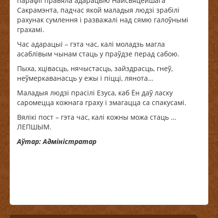
парафіі правяла адарацыю Найсвяцейшага
Сакрамэнта, падчас якой маладыя людзі зрабілі
рахунак сумлення і разважалі над сямю галоўнымі
грахамі.
Час адарацыі – гэта час, калі моладзь магла
асаблівым чынам стаць у праўдзе перад сабою.
Пыха, хцівасць, нячыстасць, зайздрасць, гнеў,
неўмеркаванасць у ежы і піцці, лянота…
Маладыя людзі прасілі Езуса, каб Ён даў ласку
саромецца кожнага граху і змагацца са спакусамі.
Вялікі пост – гэта час, калі кожны можа стаць …
ЛЕПШЫМ.
Аўтар: Адміністратар