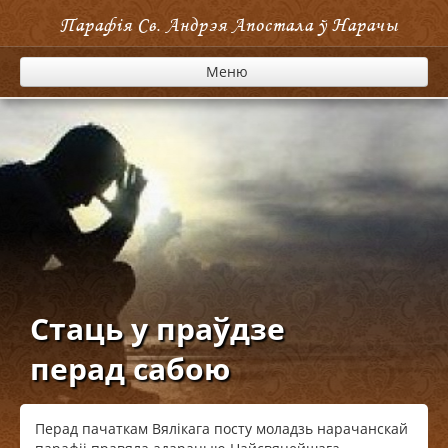
Парафія Cв. Андрэя Апостала ў Нарачы
Меню
Стаць у праўдзе
перад сабою
Перад пачаткам Вялікага посту моладзь нарачанскай