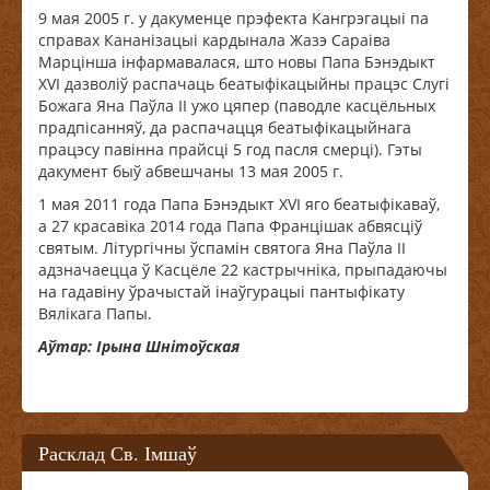
9 мая 2005 г. у дакуменце прэфекта Кангрэгацыі па
справах Кананізацыі кардынала Жазэ Сараіва
Марцінша інфармавалася, што новы Папа Бэнэдыкт
XVI дазволіў распачаць беатыфікацыйны працэс Слугі
Божага Яна Паўла ІІ ужо цяпер (паводле касцёльных
прадпісанняў, да распачацця беатыфікацыйнага
працэсу павінна прайсці 5 год пасля смерці). Гэты
дакумент быў абвешчаны 13 мая 2005 г.
1 мая 2011 года Папа Бэнэдыкт XVI яго беатыфікаваў,
а 27 красавіка 2014 года Папа Францішак абвясціў
святым. Літургічны ўспамін святога Яна Паўла ІІ
адзначаецца ў Касцёле 22 кастрычніка, прыпадаючы
на гадавіну ўрачыстай інаўгурацыі пантыфікату
Вялікага Папы.
Аўтар: Ірына Шнітоўская
Расклад Св. Імшаў