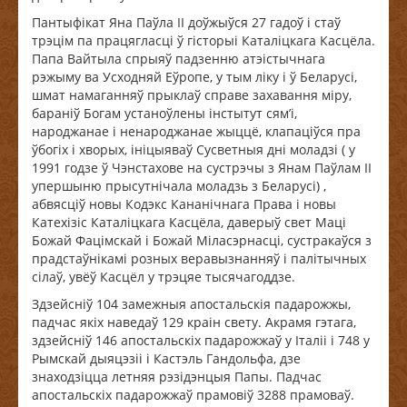
Пантыфікат Яна Паўла ІІ доўжыўся 27 гадоў і стаў
трэцім па працягласці ў гісторыі Каталіцкага Касцёла.
Папа Вайтыла спрыяў падзенню атэістычнага
рэжыму ва Усходняй Еўропе, у тым ліку і ў Беларусі,
шмат намаганняў прыклаў справе захавання міру,
бараніў Богам устаноўлены інстытут сям’і,
народжанае і ненароджанае жыццё, клапаціўся пра
ўбогіх і хворых, ініцыяваў Сусветныя дні моладзі ( у
1991 годзе ў Чэнстахове на сустрэчы з Янам Паўлам ІІ
упершыню прысутнічала моладзь з Беларусі) ,
абвясціў новы Кодэкс Кананічнага Права і новы
Катехізіс Каталіцкага Касцёла, даверыў свет Маці
Божай Фацімскай і Божай Міласэрнасці, сустракаўся з
прадстаўнікамі розных веравызнанняў і палітычных
сілаў, увёў Касцёл у трэцяе тысячагоддзе.
Здзейсніў 104 замежныя апостальскія падарожжы,
падчас якіх наведаў 129 краін свету. Акрамя гэтага,
здзейсніў 146 апостальскіх падарожжаў у Італіі і 748 у
Рымскай дыяцэзіі і Кастэль Гандольфа, дзе
знаходзіцца летняя рэзідэнцыя Папы. Падчас
апостальскіх падарожжаў прамовіў 3288 прамоваў.