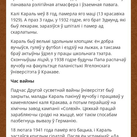
панавала рэлігійная атмасфера і ўзаемная павага.
Калі Караль меў 8 год, памерла яго маці (13 красавіка
1929). А праз 3 гады, у 1932 годзе, яго брат Эдмунд, які
быў лекарам, заразіўся ў шпіталі і памер ад
скарлатыны.
Караль быў вельмі здольным хлопцам: ён добра
вучыўся, гуляў у футбол і ездзіў на лыжах, а таксама
браў актыўны ўдзел у працы школьнага тэатра.
Скончыўшы ліцэй, у 1938 годзе будучы Папа распачаў
вучобу на факультэце паланістыкі Ягелонскага
ўніверсітэта ў Кракаве.
Час вайны
Падчас Другой сусветнай вайны ўніверсітэт быў
закрыты, малады Караль пакінуў вучобу і працаваў у
каменяломні каля Кракава, а потым перайшоў на
хімічны завод кампаніі «Солвэй». Цяжкай працай
зарабляючы сродкі на жыццё, мог такім спосабам
пазбегнуць вывазу ў Германію.
18 лютага 1941 года памёр яго бацька, і Караль
застаўся круглым сіратой. Пасля ён успамінаў: «Да