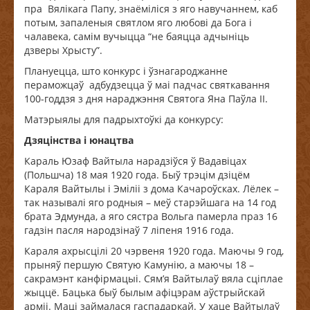
пра Вялікага Папу, знаёміліся з яго навучаннем, каб
потым, запаленыя святлом яго любові да Бога і
чалавека, самім вучыцца “не баяцца адчыніць
дзверы Хрысту”.
Плануецца, што конкурс і ўзнагароджанне
пераможцаў адбудзецца ў маі падчас святкавання
100-годдзя з дня нараджэння Святога Яна Паўла ІІ.
Матэрыялы для падрыхтоўкі да конкурсу:
Дзяцінства і юнацтва
Караль Юзаф Вайтыла нарадзіўся ў Вадавіцах
(Польшча) 18 мая 1920 года. Быў трэцім дзіцём
Караля Вайтылы і Эміліі з дома Качароўсках. Лёлек –
так называлі яго родныя – меў старэйшага на 14 год
брата Эдмунда, а яго сястра Вольга памерла праз 16
гадзін пасля народзінаў 7 ліпеня 1916 года.
Караля ахрысцілі 20 чэрвеня 1920 года. Маючы 9 год,
прыняў першую Святую Камунію, а маючы 18 –
сакрамэнт канфірмацыі. Сям’я Вайтылаў вяла сціплае
жыццё. Бацька быў былым афіцэрам аўстрыйскай
арміі. Маці займалася гаспадаркай. У хаце Вайтылаў