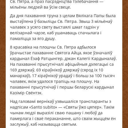
Св. Пятра, а праз пасрэдніцтва тэлебачання —
мільёны людзей ва ўсім свеце.
Да дня пахавання труна з целам Вялікага Папы была
выстаўлена ў базыліцы Св. Пятра. Звыш 3 мільёнаў
чалавек з усяго свету выстаялі шмат гадзін у
велізарнай чарзе, каб ушанаваць спачылага і
памаліцца за яго душу.
8 красавіка на плошчы Св. Пятра адбылося
ўрачыстае пахаванне Святога Айца, якое ўзначаліў
кардынал Ёзаф Ратцынгер, дэкан Калегіі Кардыналаў.
На пахаванні прысутнічалі афіцыйныя дэлегацыі са
169 дзяржаў, 69 кіраўнікоў дзяржаў (сярод іх 10
манархаў), 17 кіраўнікоў урадаў і больш за 100 тысяч
чалавек, якім удалося трапіць на плошчу. На
пахаванні прысутнічаў і першы беларускі кардынал
Казімір Свёнтэк.
Над галовамі вернікаў узвышаліся транспаранты з
надпісам «Santo subito» — «Святы ўжо цяпер». Такім
чынам людзі выразілі сваю пашану і любоў да
памерлага і сваё перакананне, што сваім жыццём ён
заслужыў, каб называцца святым.