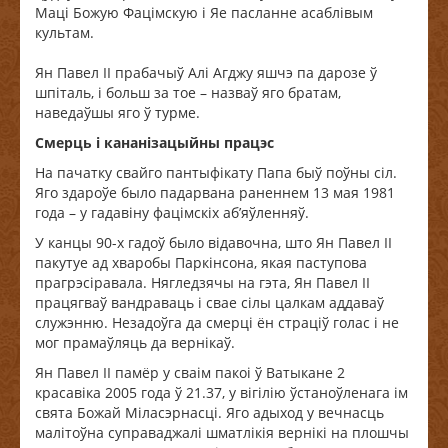
Маці Божую Фацімскую і Яе пасланне асаблівым
культам.
Ян Павел ІІ прабачыў Алі Агджу яшчэ па дарозе ў
шпіталь, і больш за тое – назваў яго братам,
наведаўшы яго ў турме.
Смерць і кананізацыйны працэс
На пачатку свайго пантыфікату Папа быў поўны сіл.
Яго здароўе было падарвана раненнем 13 мая 1981
года – у гадавіну фацімскіх аб’яўленняў.
У канцы 90-х гадоў было відавочна, што Ян Павел II
пакутуе ад хваробы Паркінсона, якая паступова
прагрэсіравала. Нягледзячы на гэта, Ян Павел II
працягваў вандраваць і свае сілы цалкам аддаваў
служэнню. Незадоўга да смерці ён страціў голас і не
мог прамаўляць да вернікаў.
Ян Павел ІІ памёр у сваім пакоі ў Ватыкане 2
красавіка 2005 года ў 21.37, у вігілію ўстаноўленага ім
свята Божай Міласэрнасці. Яго адыход у вечнасць
малітоўна суправаджалі шматлікія вернікі на плошчы