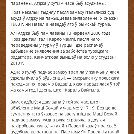
паранены. Агджа ў хуткім часе быў асуджаны.
Праз некалькі тыдняў пасля замаху італьянскі суд
асудзіў Агджу на пажыццёвае зняволенне. У снежні
1983 г. Ян Павел ІІ наведаў яго ў рымскай турме.
Алі Агджа быў памілаваны 13 чэрвеня 2000 года
Прэзідэнтам Італіі Карло Чампі, пасля чаго
пераведзены ў турму ў Турцыі, дзе распачаў
адбыванне зняволення за забойства турэцкага
рэдактара. Канчаткова выйшаў на волю ў студзені
2010 г.
Адна з куляў падчас замаху трапіла ў жанчыну, якая
ўдзельнічала ў аўдыенцыі, — амерыканку польскага
паходжання, родам з Вадавіц, якая нарадзілася ў той
жа самы год і дзень, што і Караль Вайтыла.
Замах адбыўся дакладна ў той жа час, што і
аб’яўленне Маці Божай у Фаціме: у 17.19. Без ценю
сумнення гэта ўказвае на заступніцтва Маці Божай
падчас замаху. «Адна рука страляла, а другая
накіроўвала кулю,” – так Ян Павел ІІ казаў пра сваё
цудоўнае выратаванне. Пагэтаму Ян Павел ІІ атачаў