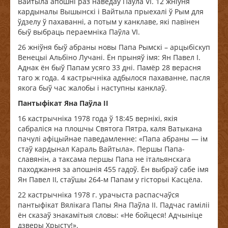
Вайтыла апошні раз наведаў Паўла VI. 12 жніўня
кардыналы Вышынскі і Вайтыла прыехалі ў Рым для
ўдзелу ў пахаванні, а потым у канклаве, які павінен
быў выбраць пераемніка Паўла VI.
26 жніўня быў абраны новы Папа Рымскі – арцыбіскуп
Венецыі Альбіно Лучані. Ён прыняў імя: Ян Павел I.
Аднак ён быў Папам усяго 33 дні. Памёр 28 верасня
таго ж года. 4 кастрычніка адбылося пахаванне, пасля
якога быў час жалобы і наступны канклаў.
Пантыфікат Яна Паўла ІІ
16 кастрычніка 1978 года ў 18:45 вернікі, якія
сабраліся на плошчы Святога Пятра, каля Ватыкана
пачулі афіцыйнае паведамленне: «Папа абраны — ім
стаў кардынал Караль Вайтыла». Першы Папа-
славянін, а таксама першы Папа не італьянскага
паходжання за апошнія 455 гадоў. Ён выбраў сабе імя
Ян Павел ІІ, стаўшы 264-м Папам у гісторыі Касцёла.
22 кастрычніка 1978 г. урачыста распасчаўся
пантыфікат Вялікага Папы Яна Паўла II. Падчас гаміліі
ён сказаў знакамітыя словы: «Не бойцеся! Адчыніце
дзверы Хрысту!».