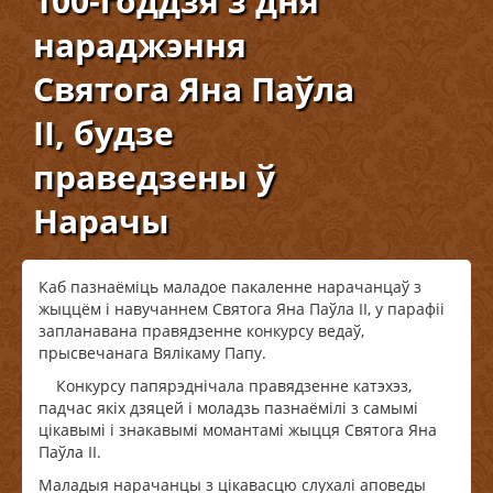
100-годдзя з дня
нараджэння
Святога Яна Паўла
ІІ, будзе
праведзены ў
Нарачы
Каб пазнаёміць маладое пакаленне нарачанцаў з
жыццём і навучаннем Святога Яна Паўла ІІ, у парафіі
запланавана правядзенне конкурсу ведаў,
прысвечанага Вялікаму Папу.
Конкурсу папярэднічала правядзенне катэхэз,
падчас якіх дзяцей і моладзь пазнаёмілі з самымі
цікавымі і знакавымі момантамі жыцця Святога Яна
Паўла ІІ.
Маладыя нарачанцы з цікавасцю слухалі аповеды