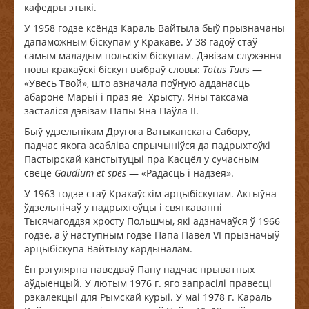
кафедры этыкі.
У 1958 годзе ксёндз Караль Вайтыла быў прызначаны
дапаможным біскупам у Кракаве. У 38 гадоў стаў
самым маладым польскім біскупам. Дэвізам служэння
новы кракаўскі біскуп выбраў словы:
Totus
Tuu
s —
«Увесь Твой», што азначала поўную адданасць
абароне Марыі і праз яе Хрысту. Яны таксама
засталіся дэвізам Папы Яна Паўла ІІ.
Быў удзельнікам Другога Ватыканскага Сабору,
падчас якога асабліва спрычыніўся да падрыхтоўкі
Пастырскай канстытуцыі пра Касцёл у сучасным
свеце
Gaudium
et
spes
— «Радасць і надзея».
У 1963 годзе стаў Кракаўскім арцыбіскупам. Актыўна
ўдзельнічаў у падрыхтоўцы і святкаванні
Тысячагоддзя хросту Польшчы, які адзначаўся ў 1966
годзе, а ў наступным годзе Папа Павел VI прызначыў
арцыбіскупа Вайтылу кардыналам.
Ён рэгулярна наведваў Папу падчас прыватных
аўдыенцый. У лютым 1976 г. яго запрасілі правесці
рэкалекцыі для Рымскай курыі. У маі 1978 г. Караль