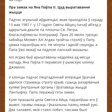
Пра замах на Яна Паўла ІІ
. Цуд выратавання
жыцця
Падчас агульнай аўдыенцыі, якая праходзіла ў сераду
13 мая 1981 г. у 17 гадзін Святы Айцец пачаў аб’езд у
адкрытым джыпе па плошчы Св. Пятра,
благаслаўляючы пілігрымаў. Праз 20 хвілін турэцкі
забойца Мехмет Алі Агджа тройчы стрэліў у Папу,
цяжка параніўшы яго. Не мінула і адной секунды, а
Папа ўжо ляжаў на падлозе папскай машыны.
Алі Агджа быў арыштаваны недалёка ад месца
нападу, Яна Паўла ІІ перавезлі ў рымскую клініку
Джэмэллі.
У клініцы падчас пяцігадзіннай аперацыі ўрачам
удалося стрымаць страту крыві, сшыць разарваныя
кулямі ўнутраныя органы і ўратаваць жыццё
Пантыфіку. Папа перажыў гэты замах.
Куля прашыла цела Святога Айца, параніўшы яго ў
жывот, правы локаць і ўказальны палец левай рукі.
Два чалавекі, якія стаялі побач, таксама былі