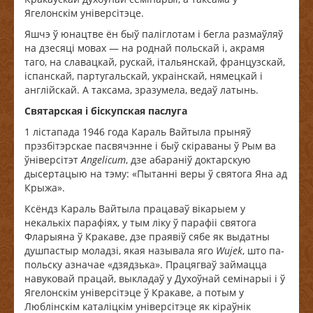
Ягелонскім універсітэце.
Яшчэ ў юнацтве ён быў паліглотам і бегла размаўляў
на дзесяці мовах — на роднай польскай і, акрамя
таго, на славацкай, рускай, італьянскай, французскай,
іспанскай, партугальскай, украінскай, нямецкай і
англійскай. А таксама, зразумела, ведаў латынь.
Святарская і біскупская паслуга
1 лістапада 1946 года Караль Вайтыла прыняў
прэзбітэрскае пасвячэнне і быў скіраваны ў Рым ва
ўніверсітэт
Angelicum
, дзе абараніў доктарскую
дысертацыю на тэму: «Пытанні веры ў святога Яна ад
Крыжа».
Ксёндз Караль Вайтыла працаваў вікарыем у
некалькіх парафіях, у тым ліку ў парафіі святога
Фларыяна ў Кракаве, дзе праявіў сябе як выдатны
душпастыр моладзі, якая называла яго
Wujek
, што па-
польску азначае «дзядзька». Працягваў займацца
навуковай працай, выкладаў у Духоўнай семінарыі і ў
Ягелонскім універсітэце ў Кракаве, а потым у
Люблінскім каталіцкім універсітэце як кіраўнік