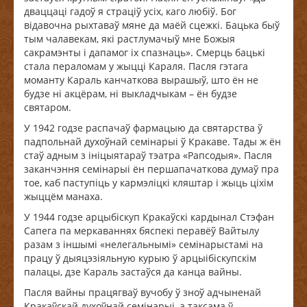
дваццаці гадоў я страціў усіх, каго любіў. Бог
відавочна рыхтаваў мяне да маёй сцежкі. Бацька быў
тым чалавекам, які растлумачыў мне Божыя
сакрамэнты і дапамог іх спазнаць». Смерць бацькі
стала пераломам у жыцці Караля. Пасля гэтага
моманту Караль канчаткова вырашыў, што ён не
будзе ні акцёрам, ні выкладчыкам – ён будзе
святаром.
У 1942 годзе распачаў фармацыю да святарства ў
падпольнай духоўнай семінарыі ў Кракаве. Тады ж ён
стаў адным з ініцыятараў тэатра «Рапсодыя». Пасля
заканчэння семінарыі ён першапачаткова думаў пра
тое, каб паступіць у кармэліцкі кляштар і жыць ціхім
жыццём манаха.
У 1944 годзе арцыбіскуп Кракаўскі кардынал Стэфан
Сапега па меркаваннях бяспекі перавёў Вайтылу
разам з іншымі «нелегальнымі» семінарыстамі на
працу ў дыяцэзіяльную курыю ў арцыібіскупскім
палацы, дзе Караль застаўся да канца вайны.
Пасля вайны працягваў вучобу ў зноў адчыненай
Кракаўскай духоўнай семінарыі, а таксама ў