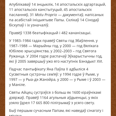
Апублікаваў 14 энцыклік, 14 апостальскіх адгартацый,
11 апостальскіх канстытуцый, 45 апостальскіх
пасланняў, 31
Motu
Proprio
— дакументаў, напісаных
па асабістай ініцыятыве Папы. Склікаў 14 Сінодаў
біскупаў і іх узначаліў.
Правёў 1338 беатыфікацый і 482 кананізацыі.
У 1983–1984 гадах правёў Святы год Збаўлення, у
1987–1988 — Марыйны год, у 2000 — год Вялікага
Юбілею хрысціянства, у 2002–2003 – год Святога
Ружанца. У 2004 годзе распачаў Эўхарыстычны год,
які ў 2005 завяршыў ужо яго наступнік Бэнэдыкт XVI.
Падчас пантыфікату Яна Паўла ІІ адбыліся 4
Сусветныя сустрэчы сем’яў: у 1994 годзе ў Рыме, у
1997 — у Рыа-дэ-Жанэйра, у 2000 — у Рыме і ў 2003 —
у Маніле.
Святы Айцец сустрэўся з больш як 1600 кіраўнікамі
дзяржаў. Правёў 1164 агульныя аўдыенцыі, у якіх
узяло ўдзел 17 665 800 пілігрымаў з усяго свету.
Быў першым сучасным Папам, які наведаў сінагогу і
мячэць.