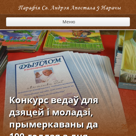
Парафія Cв. Андрэя Апостала ў Нарачы
Меню
Конкурс ведаў для
дзяцей і моладзі,
прымеркаваны да