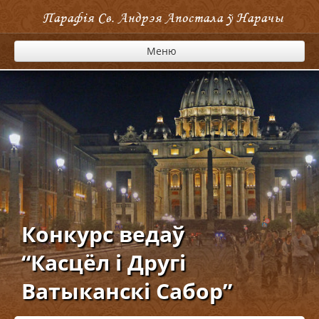
Парафія Cв. Андрэя Апостала ў Нарачы
Меню
Конкурс ведаў
“Касцёл і Другі
Ватыканскі Сабор”