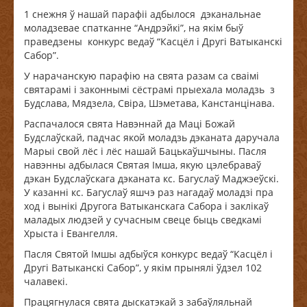
1 снежня ў нашай парафіі адбылося дэканальнае
моладзевае спатканне “Андрэйкі”, на якім быў
праведзены конкурс ведаў “Касцёл і Другі Ватыканскі
Сабор”.
У нарачанскую парафію на свята разам са сваімі
святарамі і законнымі сёстрамі прыехала моладзь з
Будслава, Мядзела, Свіра, Шэметава, Канстанцінава.
Распачалося свята Навэннай да Маці Божай
Будслаўскай, падчас якой моладзь дэканата даручала
Марыі свой лёс і лёс нашай Бацькаўшчыны. Пасля
навэнны адбылася Святая Імша, якую цэлебраваў
дэкан Будслаўскага дэканата кс. Багуслаў Маджэеўскі.
У казанні кс. Багуслаў яшчэ раз нагадаў моладзі пра
ход і вынікі Другога Ватыканскага Сабора і заклікаў
маладых людзей у сучасным свеце быць сведкамі
Хрыста і Евангелля.
Пасля Святой Імшы адбыўся конкурс ведаў “Касцёл і
Другі Ватыканскі Сабор”, у якім прынялі ўдзел 102
чалавекі.
Працягнулася свята дыскатэкай з забаўляльнай