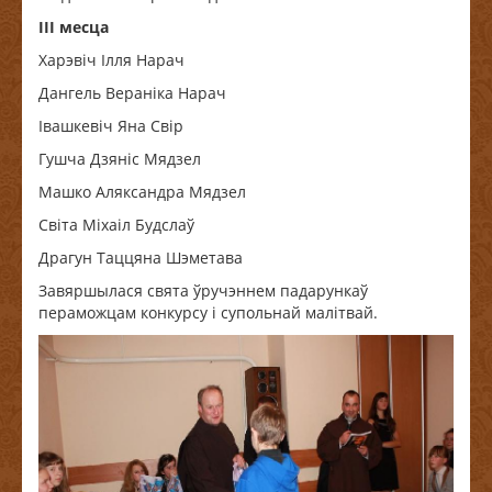
ІІІ месца
Харэвіч Ілля Нарач
Дангель Вераніка Нарач
Івашкевіч Яна Свір
Гушча Дзяніс Мядзел
Машко Аляксандра Мядзел
Світа Міхаіл Будслаў
Драгун Таццяна Шэметава
Завяршылася свята ўручэннем падарункаў
пераможцам конкурсу і супольнай малітвай.