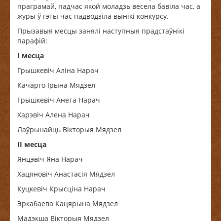
праграмай, падчас якой моладзь весела бавіла час, а
журы ў гэты час падводзіла вынікі конкурсу.
Прызавыя месцы занялі наступныя прадстаўнікі
парафій:
І месца
Грышкевіч Аліна Нарач
Качарго Ірына Мядзел
Грышкевіч Анета Нарач
Харэвіч Алена Нарач
Лаўрынайць Вікторыя Мядзел
ІІ месца
Янцэвіч Яна Нарач
Хацяновіч Анастасія Мядзел
Куцкевіч Крысціна Нарач
Эркабаева Кацярына Мядзел
Мадэкша Вікторыя Мядзел