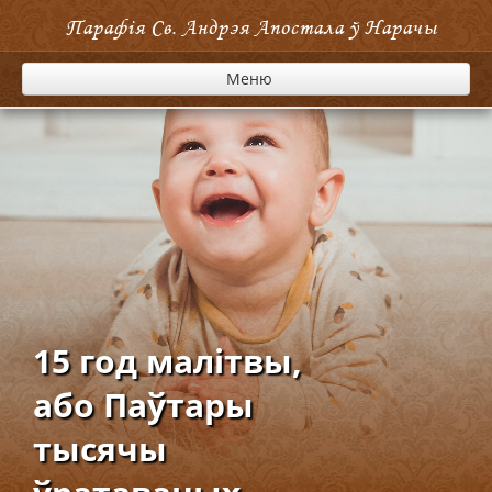
Парафія Cв. Андрэя Апостала ў Нарачы
Меню
15 год малітвы,
або Паўтары
тысячы