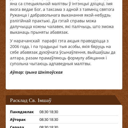
яна са спецыяльнай малітвы ў інтэнцыі дзіцяці, імя
якога ведае Бог, а таксама з адной з таямніц святога
Ружанца і дабравольнага выканання якой-небудзь
рэлігійнай практыкі. Да гэтай справы можа
далучыцца кожны чалавек, які палічыць, што зможа
выканаць прыняты абавязак.
У нарачанскай парафіі гэта акцыя праводзіцца з
2006 года, і па традыцыі тыя асобы, якія бяруць на
сябе абавязак духоўнага ўсынаўлення, выйшаўшы да
алтара, разам прамаўляюць формулу абяцання і
супольна чытаюць адпаведныя малітвы.
Аўтар: Ірына Шнітоўская
Расклад Св. Імшаў
Панядзелак
08:30 18:30
Аўторак
08:30 18:30
Серада
08:30 18:30