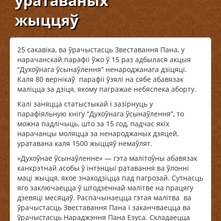
ўратаваных
жыццяў
25 сакавіка, ва ўрачыстасць Звеставання Пана, у
нарачанскай парафіі ўжо ў 15 раз адбылася акцыя
“Духоўнага ўсынаўлення” ненароджанага дзіцяці.
Каля 80 вернікаў парафіі ўзялі на сябе абавязак
маліцца за дзіця, якому пагражае небяспека аборту.
Калі заняцца статыстыкай і зазірнуць у
парафіяльную кнігу “Духоўнага ўсынаўлення”, то
можна падлічыць, што за 15 год, падчас якіх
нарачанцы моляцца за ненароджаных дзяцей,
уратавана каля 1500 жыццяў немаўлят.
«Духоўнае ўсынаўленне» — гэта малітоўны абавязак
канкрэтнай асобы ў інтэнцыі ратавання ва ўлонні
маці жыцця, якое знаходзіцца пад пагрозай. Сутнасць
яго заключаецца ў штодзённай малітве на працягу
дзевяці месяцаў. Распачынаецца гэтая малітва ва
ўрачыстасць Звеставання Пана і заканчваецца ва
ўрачыстасць Нараджэння Пана Езуса. Складаецца