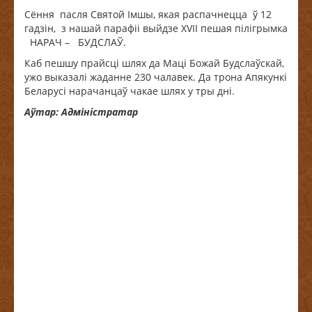
Сёння пасля Святой Імшы, якая распачнецца ў 12
гадзін, з нашай парафіі выйдзе XVІІ пешая пілігрымка
НАРАЧ – БУДСЛАЎ.
Каб пешшу прайсці шлях да Маці Божай Будслаўскай,
ужо выказалі жаданне 230 чалавек. Да трона Апякункі
Беларусі нарачанцаў чакае шлях у тры дні.
Аўтар: Адміністратар