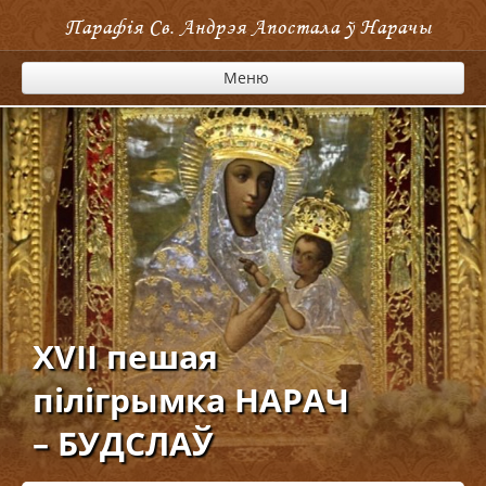
Парафія Cв. Андрэя Апостала ў Нарачы
Меню
XVІІ пешая
пілігрымка НАРАЧ
– БУДСЛАЎ