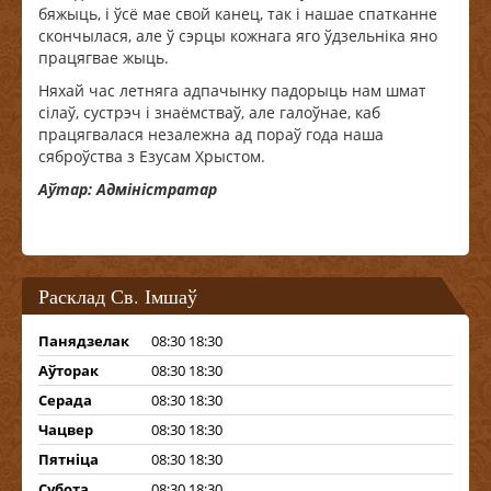
бяжыць, і ўсё мае свой канец, так і нашае спатканне
скончылася, але ў сэрцы кожнага яго ўдзельніка яно
працягвае жыць.
Няхай час летняга адпачынку падорыць нам шмат
сілаў, сустрэч і знаёмстваў, але галоўнае, каб
працягвалася незалежна ад пораў года наша
сяброўства з Езусам Хрыстом.
Аўтар: Адміністратар
Расклад Св. Імшаў
Панядзелак
08:30 18:30
Аўторак
08:30 18:30
Серада
08:30 18:30
Чацвер
08:30 18:30
Пятніца
08:30 18:30
Субота
08:30 18:30