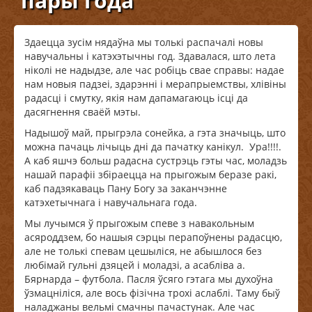
пары года
Здаецца зусім нядаўна мы толькі распачалі новы
навучальны і катэхэтычны год. Здавалася, што лета
ніколі не надыдзе, але час робіць свае справы: надае
нам новыя падзеі, здарэнні і мерапрыемствы, хлівіны
радасці і смутку, якія нам дапамагаюць ісці да
дасягнення сваёй мэты.
Надышоў май, прыгрэла сонейка, а гэта значыць, што
можна пачаць лічыць дні да пачатку канікул. Ура!!!!.
А каб яшчэ больш радасна сустрэць гэты час, моладзь
нашай парафіі збіраецца на прыгожым беразе ракі,
каб падзякаваць Пану Богу за заканчэнне
катэхетычнага і навучальнага года.
Мы лучымся ў прыгожым спеве з навакольным
асяроддзем, бо нашыя сэрцы перапоўнены радасцю,
але не толькі спевам цешыліся, не абышлося без
любімай гульні дзяцей і моладзі, а асабліва а.
Бярнарда – футбола. Пасля ўсяго гэтага мы духоўна
ўзмацніліся, але вось фізічна трохі аслаблі. Таму быў
наладжаны вельмі смачны пачастунак. Але час