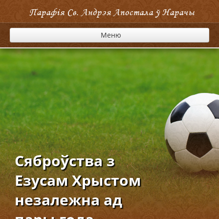
Парафія Cв. Андрэя Апостала ў Нарачы
Меню
Сяброўства з
Езусам Хрыстом
незалежна ад