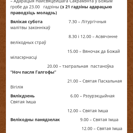
– Адарацыя Найсвяцейшага Сакрамэнта ў Божым
гробе да 23.00 гадзіны
(з 21 гадзіны адарацыю
праводзіць моладзь)
Вялікая субота
7.30 – Літургічныя
малітвы законнікаў
8.30 і 12.00 – Асвячэнне
велікодных страў
15.00 – Вяночак да Божай
міласэрнасці
20.00 – тэатральная пастаноўка
“Ноч пасля Галгофы”
21.00 – Святая Пасхальная
Вігілія
Вялікдзень
6.00 – Рэзурэкцыйная
Святая Імша
12.00 – Святая Імша
Велікодны панядзелак
9.00 – Святая Імша
12.00 – Святая Імша