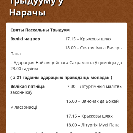
Трыдууму ў
Нарачы
Святы Пасхальны Трыдуум
Вялікі чацвер
17.15 – Крыжовы шлях
18.00 – Святая Імша Вячэры
Пана
– Адарацыя Найсвяцейшага Сакрамэнта ў цямніцы да
23.00 гадзіны
( з 21 гадзіны адарацыю праводзіць моладзь )
Вялікая пятніца
7.30 – Літургічныя малітвы
законнікаў
15.00 – Вяночак да Божай
міласэрнасці
17.15 – Крыжовы шлях
18.00 – Літургія Мукі Пана