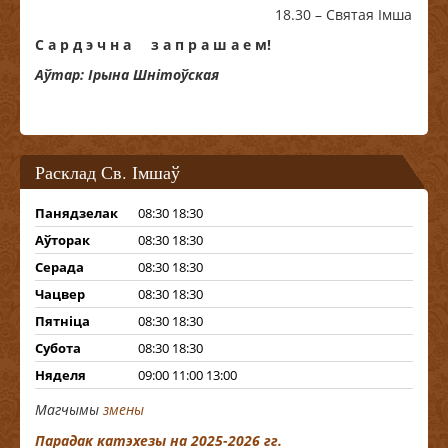
18.30 – Святая Імша
С а р д э ч н а з а п р а ш а е м!
Аўтар: Ірына Шнітоўская
Расклад Св. Імшаў
Панядзелак
08:30 18:30
Аўторак
08:30 18:30
Серада
08:30 18:30
Чацвер
08:30 18:30
Пятніца
08:30 18:30
Субота
08:30 18:30
Няделя
09:00 11:00 13:00
Магчымы
змены
Парадак катэхезы на 2025-2026 гг.