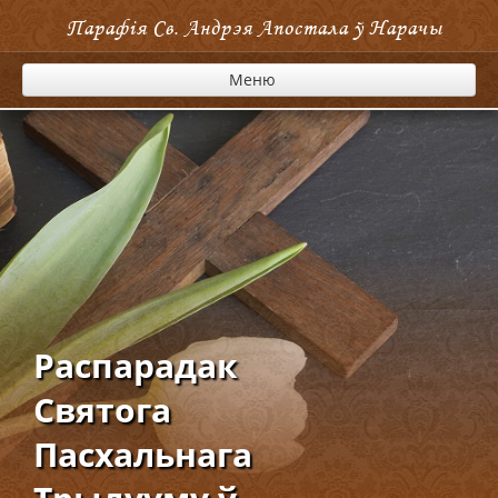
Парафія Cв. Андрэя Апостала ў Нарачы
Меню
Распарадак
Святога
Пасхальнага