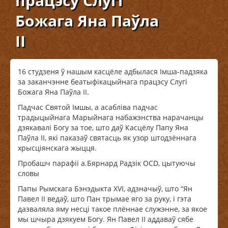
працэсу Слугі
Божага Яна Паўла
ІІ
16 студзеня ў нашым касцёле адбылася Імша-падзяка
за заканчэнне беатыфікацыйнага працэсу Слугі
Божага Яна Паўла ІІ.
Падчас Святой Імшы, а асабліва падчас
традыцыйнага Марыйнага набажэнства нарачанцы
дзякавалі Богу за тое, што даў Касцёлу Папу Яна
Паўла ІІ, які паказаў святасць як узор штодзённага
хрысціянскага жыцця.
Пробашч парафіі а.Бярнард Радзік OCD, цытуючы
словы
Папы Рымскага Бэнэдыкта XVI, адзначыў, што “Ян
Павел ІІ ведаў, што Пан трымае яго за руку, і гэта
дазваляла яму несці такое плённае служэнне, за якое
мы шчыра дзякуем Богу. Ян Павел ІІ аддаваў сябе