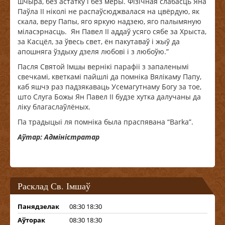
шчыра, без астатку і без меры. Фізічная слабасць Яна
Паўла ІІ ніколі не распаўсюджвалася на цвёрдую, як
скала, веру Папы, яго яркую надзею, яго палымяную
міласэрнасць. Ян Павел ІІ аддаў усяго сябе за Хрыста,
за Касцёл, за ўвесь свет, ён пакутаваў і жыў да
апошняга ўздыху дзеля любові і з любоўю.”
Пасля Святой Імшы вернікі парафіі з запаленымі
свечкамі, кветкамі пайшлі да помніка Вялікаму Папу,
каб яшчэ раз падзякаваць Усемагутнаму Богу за тое,
што Слуга Божы Ян Павел ІІ будзе хутка далучаны да
ліку благаслаўлёных.
Па традыцыі ля помніка была праспявана “Barka”.
Аўтар: Адміністратар
Расклад Св. Імшаў
Панядзелак
08:30 18:30
Аўторак
08:30 18:30