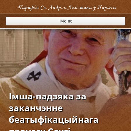
Парафія Cв. Андрэя Апостала ў Нарачы
Меню
Імша-падзяка за
заканчэнне
беатыфікацыйнага