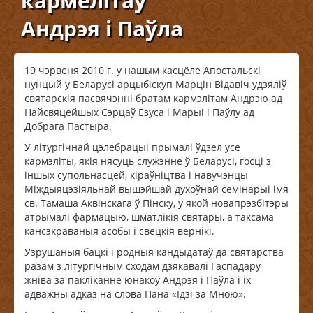
кармелітаў
Андрэя і Паўла
19 чэрвеня 2010 г. у нашым касцёле Апостальскі
нунцый у Беларусі арцыбіскуп Марцін Відавіч удзяліў
святарскія пасвячэнні братам кармэлітам Андрэю ад
Найсвяцейшых Сэрцаў Езуса і Марыі і Паўлу ад
Добрага Пастыра.
У літургічнай цэлебрацыі прымалі ўдзел усе
кармэліты, якія нясуць служэнне ў Беларусі, госці з
іншых супольнасцей, кіраўніцтва і навучэнцы
Міждыяцэзіяльнай вышэйшай духоўнай семінарыі імя
св. Тамаша Аквінскага ў Пінску, у якой новапрэзбітэры
атрымалі фармацыю, шматлікія святары, а таксама
кансэкраваныя асобы і свецкія вернікі.
Узрушаныя бацкі і родныя кандыдатаў да святарства
разам з літургічным сходам дзякавалі Гаспадару
жніва за пакліканне юнакоў Андрэя і Паўла і іх
адважны адказ на слова Пана «Ідзі за Мною».