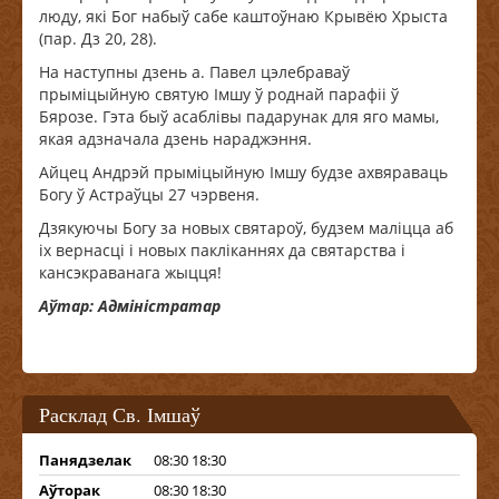
люду, які Бог набыў сабе каштоўнаю Крывёю Хрыста
(пар. Дз 20, 28).
На наступны дзень а. Павел цэлебраваў
прыміцыйную святую Імшу ў роднай парафіі ў
Бярозе. Гэта быў асаблівы падарунак для яго мамы,
якая адзначала дзень нараджэння.
Айцец Андрэй прыміцыйную Імшу будзе ахвяраваць
Богу ў Астраўцы 27 чэрвеня.
Дзякуючы Богу за новых святароў, будзем маліцца аб
іх вернасці і новых пакліканнях да святарства і
кансэкраванага жыцця!
Аўтар: Адміністратар
Расклад Св. Імшаў
Панядзелак
08:30 18:30
Аўторак
08:30 18:30