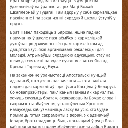
Брат Андрэй родам з Астраўца. З дзяцінства
ўдзельнічаў ва ўрачыстасцях Маці Божай
Шкаплернай у Гудагаі. Там адкрыў у сабе кармэліцкае
пакліканне і па заканчэнні сярэдняй школы ўступіў у
ордэн.
Брат Павел паходзіць з Бярозы. Яшчэ падчас
навучання ў школе пазнаёміўся з кармэліцкай
духоўнасцю дзякуючы сёстрам кармэліткам ад
Дзіцятка Езус, якія арганізавалі рэкалекцыі для
моладзі. Атрымаўшы сярэднюю адукацыю, стаў на
шлях да святасці паводле вучэння святых Яна ад
Крыжа і Тэрэзы ад Езуса.
На заканчэнне ўрачыстасці Апостальскі нунцый
адзначыў, што дзень пасвячэння — гэта вялікая
падзея для кармэлітаў і для ўсяго Касцёла ў Беларусі,
бо новапрэзбітэры, пакліканыя Панам як кармэліты,
хочуць служыць братам, ахвяраваць ім Божае слова і
сакрамэнты збаўлення, устаноўленыя Хрыстом
назаўсёды, каб ўзмацняць ласку ва ўсіх, хто будзе
прымаць гэтыя сакрамэнты з верай. Як адзначыў
іерарх, браты жадаюць быць прыладамі ў руцэ Бога,
каб працягваць справу збаўлення дзеля дабра Божага