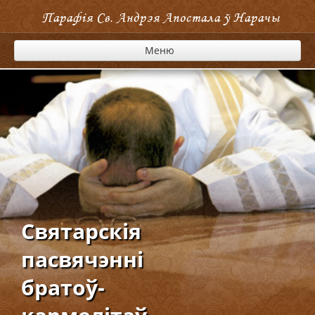
Парафія Cв. Андрэя Апостала ў Нарачы
Меню
Cвятарскія
пасвячэнні
братоў-