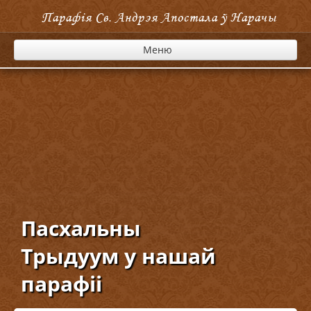
Парафія Cв. Андрэя Апостала ў Нарачы
Меню
Пасхальны
Трыдуум у нашай
парафіі