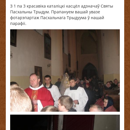
З 1 па 3 красавіка каталіцкі касцёл адзначаў Святы
Пасхальны Трыдум. Прапануем вашай увазе
фотарэпартаж Пасхальнага Трыдуума ў нашай
парафіі.