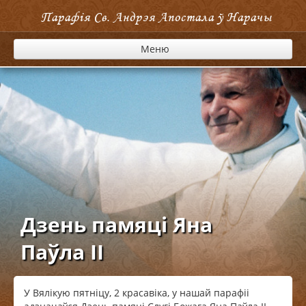
Парафія Cв. Андрэя Апостала ў Нарачы
Меню
Дзень памяці Яна
Паўла II
У Вялікую пятніцу, 2 красавіка, у нашай парафіі