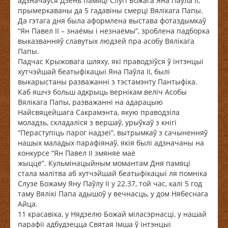
адзначаўся Дзень памяці Слугі Божага Яна Паўла II,
прымеркаваны да 5 гадавіны смерці Вялікага Папы.
Да гэтага дня была аформлена выстава фотаздымкаў
“Ян Павел II – знаёмы і незнаёмы”, зроблена падборка
выказванняў славутых людзей пра асобу Вялікага
Папы.
Падчас Крыжовага шляху, які праводзіўся ў інтэнцыі
хутчэйшай беатыфікацыі Яна Паўла II, былі
выкарыстаны разважанні з тэстамэнту Пантыфіка.
Каб яшчэ больш адкрыць вернікам веліч Асобы
Вялікага Папы, разважанні на адарацыю
Найсвяцейшага Сакрамэнта, якую праводзіла
моладзь, складаліся з вершаў, урыўкаў з кнігі
“Пераступіць парог надзеі”, вытрымкаў з сачыненняў
нашых маладых парафіянаў, якія былі адзначаны на
конкурсе “Ян Павел II змяняе маё
жыццё”. Кульмінацыйным момантам Дня памяці
стала малітва аб хутчэйшай беатыфікацыі ля помніка
Слузе Божаму Яну Паўлу II у 22.37, той час, калі 5 год
таму Вялікі Папа адышоў у вечнасць, у дом Нябеснага
Айца.
11 красавіка, у Нядзелю Божай міласэрнасці, у нашай
парафіі адбудзецца Святая Імша ў інтэнцыі