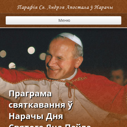
Парафія Cв. Андрэя Апостала ў Нарачы
Меню
Праграма
святкавання ў
Нарачы Дня