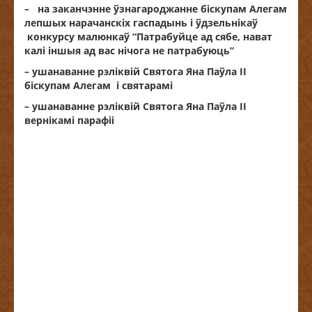
– на заканчэнне ўзнагароджанне біскупам Алегам
лепшых нарачанскіх гаспадынь і ўдзельнікаў
конкурсу малюнкаў “Патрабуйце ад сябе, нават
калі іншыя ад вас нічога не патрабуюць”
– ушанаванне рэліквій Святога Яна Паўла ІІ
біскупам Алегам і святарамі
– ушанаванне рэліквій Святога Яна Паўла ІІ
вернікамі парафіі