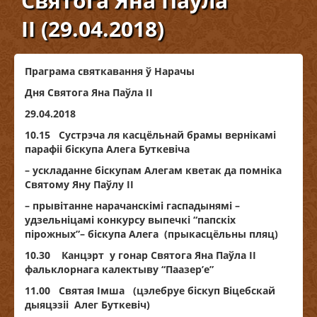
Святога Яна Паўла
ІІ (29.04.2018)
Праграма святкавання ў Нарачы
Дня Святога Яна Паўла ІІ
29.04.2018
10.15 Сустрэча ля касцёльнай брамы вернікамі
парафіі біскупа Алега Буткевіча
– ускладанне біскупам Алегам кветак да помніка
Святому Яну Паўлу ІІ
– прывітанне нарачанскімі гаспадынямі –
удзельніцамі конкурсу выпечкі “папскіх
пірожных”– біскупа Алега (прыкасцёльны пляц)
10.30 Канцэрт у гонар Святога Яна Паўла ІІ
фальклорнага калектыву “Паазер’е”
11.00 Святая Імша (цэлебруе біскуп Віцебскай
дыяцэзіі Алег Буткевіч)