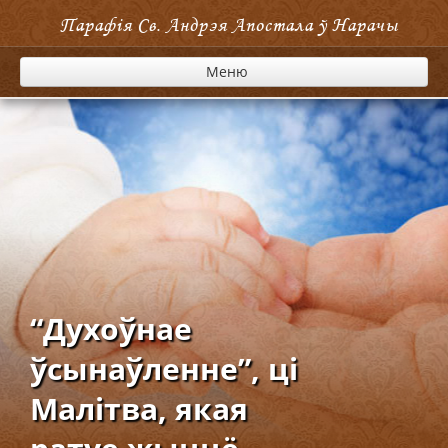
Парафія Cв. Андрэя Апостала ў Нарачы
Меню
“Духоўнае
ўсынаўленне”, ці
Малітва, якая