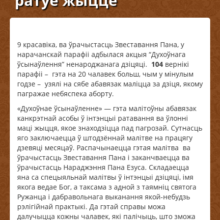
ратуе жыццё
9 красавіка, ва ўрачыстасць Звеставання Пана, у
нарачанскай парафіі адбылася акцыя “Духоўнага
ўсынаўлення” ненароджанага дзіцяці.
104
вернікі
парафіі – гэта на 20 чалавек больш, чым у мінулым
годзе – узялі на сябе абавязак маліцца за дзіця, якому
пагражае небяспека аборту.
«Духоўнае ўсынаўленне» — гэта малітоўны абавязак
канкрэтнай асобы ў інтэнцыі ратавання ва ўлонні
маці жыцця, якое знаходзіцца пад пагрозай. Сутнасць
яго заключаецца ў штодзённай малітве на працягу
дзевяці месяцаў. Распачынаецца гэтая малітва ва
ўрачыстасць Звеставання Пана і заканчваецца ва
ўрачыстасць Нараджэння Пана Езуса. Складаецца
яна са спецыяльнай малітвы ў інтэнцыі дзіцяці, імя
якога ведае Бог, а таксама з адной з таямніц святога
Ружанца і дабравольнага выканання якой-небудзь
рэлігійнай практыкі. Да гэтай справы можа
далучыцца кожны чалавек, які палічыць, што зможа