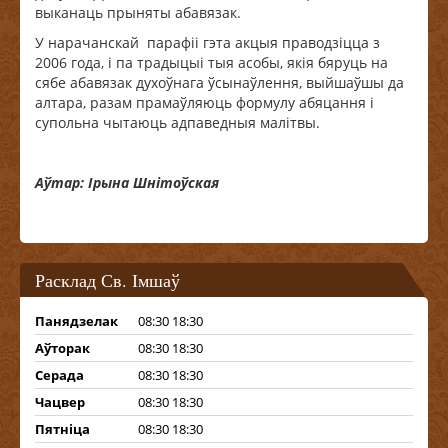
выканаць прыняты абавязак.
У нарачанскай парафіі гэта акцыя праводзіцца з
2006 года, і па традыцыі тыя асобы, якія бяруць на
сябе абавязак духоўнага ўсынаўлення, выйшаўшы да
алтара, разам прамаўляюць формулу абяцання і
супольна чытаюць адпаведныя малітвы.
Аўтар: Ірына Шнітоўская
Расклад Св. Імшаў
Панядзелак
08:30 18:30
Аўторак
08:30 18:30
Серада
08:30 18:30
Чацвер
08:30 18:30
Пятніца
08:30 18:30