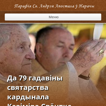
Парафія Cв. Андрэя Апостала ў Нарачы
Меню
Да 79 гадавіны
святарства
кардынала