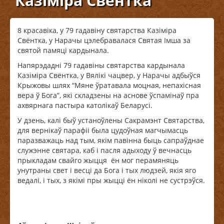
Казіміра Свёнтка
8 красавіка, у 79 гадавіну святарства Казіміра
Свёнтка, у Нарачы цэлебравалася Святая Імша за
святой памяці кардынала.
Напярэдадні 79 гадавіны святарства кардынала
Казіміра Свёнтка, у Вялікі чацвер, у Нарачы адбыўся
Крыжовы шлях “Мяне ўратавала моцная, непахісная
вера ў Бога”, які складзены на аснове ўспамінаў пра
ахвярнага пастыра католікаў Беларусі.
У дзень, калі быў устаноўлены Сакрамэнт Святарства,
для вернікаў парафіі была цудоўная магчымасць
паразважаць над тым, якім павінна быць сапраўднае
служэнне святара, каб і пасля адыходу ў вечнасць
прыкладам свайго жыцця ён мог перамяняць
унутраны свет і весці да Бога і тых людзей, якія яго
ведалі, і тых, з якімі пры жыцці ён ніколі не сустрэўся.