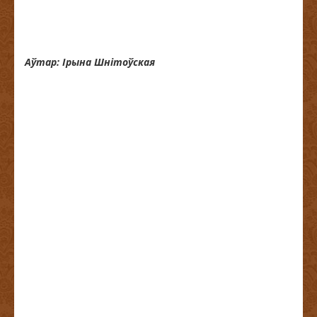
Аўтар: Ірына Шнітоўская