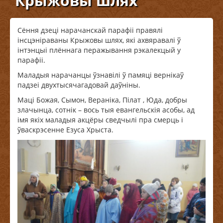
Крыжовы шлях
Сёння дзеці нарачанскай парафіі правялі
інсцэніраваны Крыжовы шлях, які ахвяравалі ў
інтэнцыі плённага перажывання рэкалекцый у
парафіі.
Маладыя нарачанцы ўзнавілі ў памяці вернікаў
падзеі двухтысячагадовай даўніны.
Маці Божая, Сымон, Вераніка, Пілат , Юда, добры
злачынца, сотнік – вось тыя евангельскія асобы, ад
імя якіх маладыя акцёры сведчылі пра смерць і
ўваскрэсенне Езуса Хрыста.