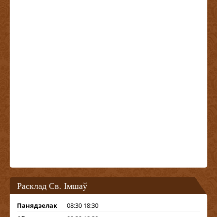
Расклад Св. Імшаў
Панядзелак
08:30 18:30