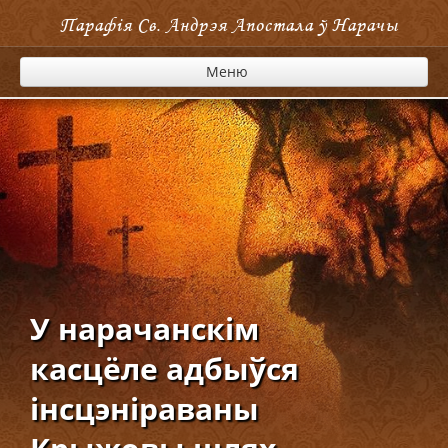
Парафія Cв. Андрэя Апостала ў Нарачы
Меню
У нарачанскім
касцёле адбыўся
інсцэніраваны