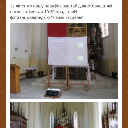
12 ліпеня у нашу парафію завітаў Дзяніс Салаш, які
пасля св. Імшы а 10.30 прадставіў
фотаэнцыклапедыю “Нашы касцёлы”…