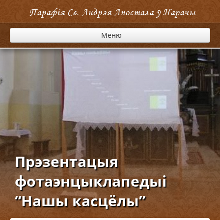
Парафія Cв. Андрэя Апостала ў Нарачы
Меню
Прэзентацыя
фотаэнцыклапедыі
“Нашы касцёлы”