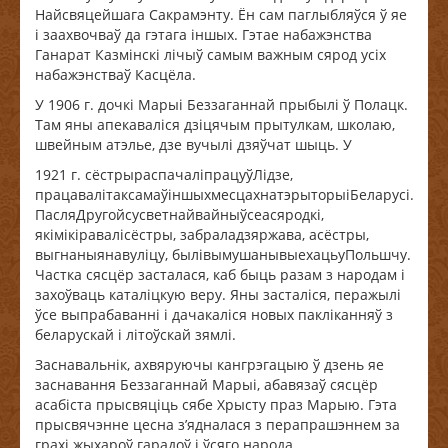
Найсвяцейшага Сакрамэнту. Ён сам паглыбляўся ў яе
і заахвочваў да гэтага іншых. Гэтае набажэнства
Ганарат Казмінскі лічыў самым важным сярод усіх
набажэнстваў Касцёла.
У 1906 г. дочкі Марыі Беззаганнай прыбылі ў Полацк.
Там яны апекаваліся дзіцячым прытулкам, школаю,
швейным атэлье, дзе вучылі дзяўчат шыць. У
1921 г. сёстрыраспачаліпрацуўЛідзе,
працавалітаксамаўіншыхмесцахнатэрыторыіБеларусі.
ПасляДругойсусветнайвайныўсеасяродкі,
якімікіравалісёстры, забраладзяржава, асёстры,
выгнаныянавуліцу, былівымушанывыехацьуПольшчу.
Частка сясцёр засталася, каб быць разам з народам і
захоўваць каталіцкую веру. Яны засталіся, перажылі
ўсе выпрабаванні і дачакаліся новых пакліканняў з
беларускай і літоўскай зямлі.
Заснавальнік, ахвяруючы кангрэгацыю ў дзень яе
заснавання Беззаганнай Марыі, абавязаў сясцёр
асабіста прысвяціць сябе Хрысту праз Марыю. Гэта
прысвячэнне цесна з’ядналася з перапрашэннем за
грахі жыхароў гарадоў і ўсяго народа.