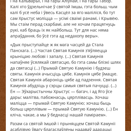
і на Кальварыі, і на гары Аліўнай, і на гары Табор.
Калі хто ўдзельнічае ў святой Імшы, гэта больш, чым
калі б усё неба і ўвесь Касцёл за яго маліліся, бо тут
сам Хрыстус моліцца — усімі сваімі ранамі, і Крывёю.
Мы стаім перад скарбамі, але не хочам працягнуць
рукі, каб браць іх як найбольш. Тут для нас няма
апраўдання, бо ўсё гэта ад недахопу веры».
«Дык прыступайце ж як мага часцей да Стала
Панскага. (…) Частая Святая Камунія з’яўляецца
крыніцаю любові і запалу. (…) Святая Камунія
напаўняе ўсялякай святасцю, бо гэта самы блізкі шлях
да святасці (…) Прымай Святую Камунію і будзеш
святы. Камунія ачысціць цябе. Камунія цябе ўмацуе.
Святая Камунія абароніць цябе ад падзення. Святая
Камунія абудзіць у сэрцы самыя святыя пачуцці. (…)
Ён — Эўхарыстычны Хрыстус — багач, і ад Яго ўсе
дары: малітва, пабожнасць, цярплівасць. Хочаш
маліцца — прымай Святую Камунію; хочаш быць
больш цярплівым — прымай Святую Камунію. (…) Ён
кліча, чакае, а мы ў беднасці нашай паміраем».
Разам са святой Імшой і прыняццем Святой Камуніі
асаблівую ўвагу благаслаўлёны надаваў адарацыі