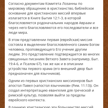
Согласно документам Комитета Лозанны по
мировому обращению в христианство, библейское
основание для христианских миссий впервые
излагается в Книге Бытия 12:1-3, в которой
благословляется родоначальник народов Авраам и
через него благословляются его последователи и все
люди мира.
В этом представлении первая (еврейская) миссия
состояла в выделении благословлённого самим Богом
человека, проповедующего Его учение другим
людям. Это представление подтверждается во многих
священных писаниях Ветхого Завета (например, Быт.
19:4-6, и Псалом 67), так же как и в описании
устройства первого храма (его внешний двор был
предназначен для язычников).
Одним из первых христианских миссионеров был
апостол Павел («апостол язычников» (Рим. 11:13)). Он
создал интерпретацию евангелия для греческой и
римской культур, позволяя выйти за пределы
еврейского контекста.
В раннюю христианскую эру большинство миссий