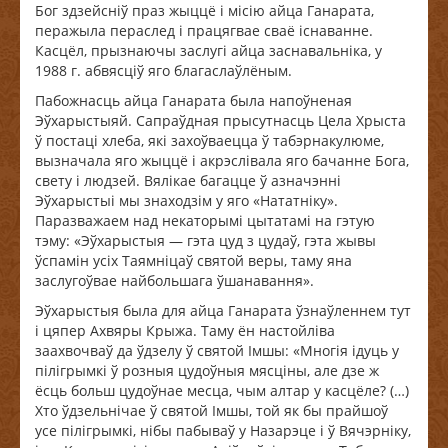
Бог здзейсніў праз жыццё і місію айца Ганарата,
перажыла пераслед і працягвае сваё існаванне.
Касцёл, прызнаючы заслугі айца заснавальніка, у
1988 г. абвясціў яго благаслаўлёным.
Пабожнасць айца Ганарата была напоўненая
Эўхарыстыяй. Сапраўдная прысутнасць Цела Хрыста
ў постаці хлеба, які захоўваецца ў табэрнакулюме,
вызначала яго жыццё і акрэслівала яго бачанне Бога,
свету і людзей. Вялікае багацце ў азначэнні
Эўхарыстыі мы знаходзім у яго «Нататніку».
Паразважаем над некаторымі цытатамі на гэтую
тэму: «Эўхарыстыя — гэта цуд з цудаў, гэта жывы
ўспамін усіх Таямніцаў святой веры, таму яна
заслугоўвае найбольшага ўшанавання».
Эўхарыстыя была для айца Ганарата ўзнаўленнем тут
і цяпер Ахвяры Крыжа. Таму ён настойліва
заахвочваў да ўдзелу ў святой Імшы: «Многія ідуць у
пілігрымкі ў розныя цудоўныя мясціны, але дзе ж
ёсць больш цудоўнае месца, чым алтар у касцёле? (…)
Хто ўдзельнічае ў святой Імшы, той як бы прайшоў
усе пілігрымкі, нібы пабываў у Назарэце і ў Вячэрніку,