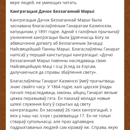
вере людей, не умеющих читать.
Кангрэгацыя
Дачок
Беззаганнай
Марыі
Кангрэгацыя Дачок Беззаганнай Марыі была
заснавана благаслаўлёным Ганаратам Казмінскім,
капуцынам, у 1891 годзе. Адной з галоўных прычынаў
узнікнення кангрэгацыі была ўдзячнасць Богу за
абвяшчэнне догмату аб Беззаганным Зачацці
Найсвяцейшай Панны Марыі. Благаслаўлёны Ганарат
напісаў у першай канстытуцыі кангрэгацыі: «Дочкі
Беззаганнай Марыі павінны наследаваць сваю
Найсвяцейшую Маці і ісці ўслед за Езусам,
далучаючыся да справы збаўлення свету».
Благаслаўлёны Ганарат Казмінскі ўмеў прачытваць
знакі свайго часу. У 1864 годзе, калі царскія ўлады
пачалі пераследаваць законы, айцец Ганарат вельмі
цяжка перажываў гэта. Ён паказаў моладзі новыя
шляхі служэння Богу ў скрытых ад свету
кангрэгацыях. Ён заснаваў 26 такіх кангрэгацый, з
якіх у наш час існуе і развіваецца 17. Ён не толькі
ствараў супольнасці, але праз адпаведна
падрыхтаваных людзей сам кіраваў імі. Справа, якую