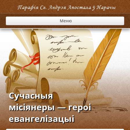
Парафія Cв. Андрэя Апостала ў Нарачы
Меню
Сучасныя
місіянеры — героі
евангелізацыі