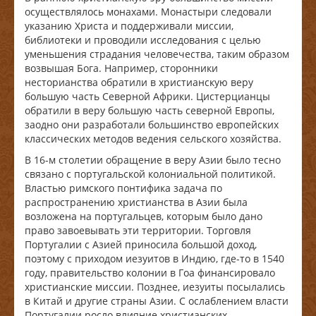
осуществлялось монахами. Монастыри следовали
указанию Христа и поддерживали миссии,
библиотеки и проводили исследования с целью
уменьшения страдания человечества, таким образом
возвышая Бога. Например, сторонники
несторианства обратили в христианскую веру
большую часть Северной Африки. Цистерцианцы
обратили в веру большую часть северной Европы,
заодно они разработали большинство европейских
классических методов ведения сельского хозяйства.
В 16-м столетии обращение в веру Азии было тесно
связано с португальской колониальной политикой.
Властью римского понтифика задача по
распространению христианства в Азии была
возложена на португальцев, которым было дано
право завоевывать эти территории. Торговля
Португалии с Азией приносила большой доход,
поэтому с приходом иезуитов в Индию, где-то в 1540
году, правительство колонии в Гоа финансировало
христианские миссии. Позднее, иезуиты посылались
в Китай и другие страны Азии. С ослаблением власти
Португалии росло влияние христианских