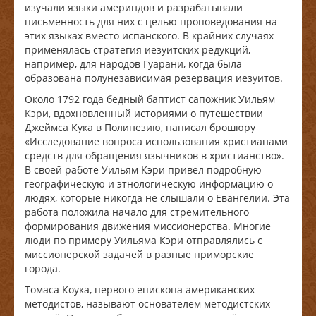
изучали языки америндов и разрабатывали
письменность для них с целью проповедования на
этих языках вместо испанского. В крайних случаях
применялась стратегия иезуитских редукций,
например, для народов Гуарани, когда была
образована полунезависимая резервация иезуитов.
Около 1792 года бедный баптист сапожник Уильям
Кэри, вдохновленный историями о путешествии
Джеймса Кука в Полинезию, написал брошюру
«Исследование вопроса использования христианами
средств для обращения язычников в христианство».
В своей работе Уильям Кэри привел подробную
географическую и этнологическую информацию о
людях, которые никогда не слышали о Евангелии. Эта
работа положила начало для стремительного
формирования движения миссионерства. Многие
люди по примеру Уильяма Кэри отправлялись с
миссионерской задачей в разные приморские
города.
Томаса Коука, первого епископа американских
методистов, называют основателем методистских