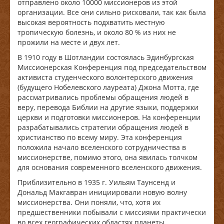
отправлено около 10000 миссионеров из этой
организации. Все они сильно рисковали, так как была
высокая вероятность подхватить местную
тропическую болезнь, и около 80 % из них не
прожили на месте и двух лет.
В 1910 году в Шотландии состоялась Эдинбургская
Миссионерская Конференция под председательством
активиста студенческого волонтерского движения
(будущего Нобелевского лауреата) Джона Мотта, где
рассматривались проблемы обращения людей в
веру, перевода Библии на другие языки, поддержки
церкви и подготовки миссионеров. На конференции
разрабатывались стратегии обращения людей в
христианство по всему миру. Эта конференция
положила начало вселенского сотрудничества в
миссионерстве, помимо этого, она явилась толчком
для основания современного вселенского движения.
Приблизительно в 1935 г. Уильям Таунсенд и
Дональд Макгавран инициировали новую волну
миссионерства. Они поняли, что, хотя их
предшественники побывали с миссиями практически
во всех географических областях планеты,