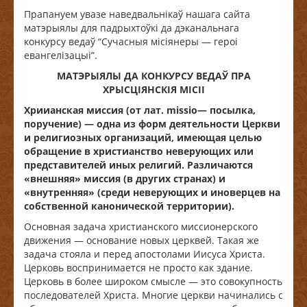
Прапануем увазе наведвальнікаў нашага сайта
матэрыялы для падрыхтоўкі да дэканальнага
конкурсу ведаў “Сучасныя місіянеры — героі
евангелізацыі”.
МАТЭРЫЯЛЫ ДА КОНКУРСУ ВЕДАЎ ПРА
ХРЫСЦІЯНСКІЯ МІСІІ
Хриианская миссия (от лат.
missio
— посылка,
поручение) — одна из форм деятельности Церкви
и религиозных организаций, имеющая целью
обращение в христианство неверующих или
представителей иных религий. Различаются
«внешняя» миссия (в других странах) и
«внутренняя» (среди неверующих и иноверцев на
собственной канонической территории).
Основная задача христианского миссионерского
движения — основание новых церквей. Такая же
задача стояла и перед апостолами Иисуса Христа.
Церковь воспринимается не просто как здание.
Церковь в более широком смысле — это совокупность
последователей Христа. Многие церкви начинались с