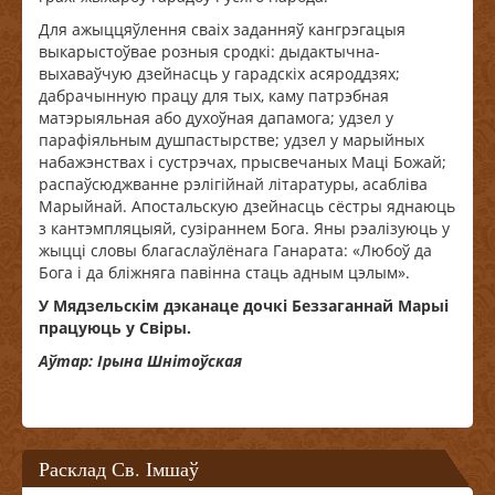
Для ажыццяўлення сваіх заданняў кангрэгацыя
выкарыстоўвае розныя сродкі: дыдактычна-
выхаваўчую дзейнасць у гарадскіх асяроддзях;
дабрачынную працу для тых, каму патрэбная
матэрыяльная або духоўная дапамога; удзел у
парафіяльным душпастырстве; удзел у марыйных
набажэнствах і сустрэчах, прысвечаных Маці Божай;
распаўсюджванне рэлігійнай літаратуры, асабліва
Марыйнай. Апостальскую дзейнасць сёстры яднаюць
з кантэмпляцыяй, сузіраннем Бога. Яны рэалізуюць у
жыцці словы благаслаўлёнага Ганарата: «Любоў да
Бога і да бліжняга павінна стаць адным цэлым».
У Мядзельскім дэканаце дочкі Беззаганнай Марыі
працуюць у Свіры.
Аўтар: Ірына Шнітоўская
Расклад Св. Імшаў