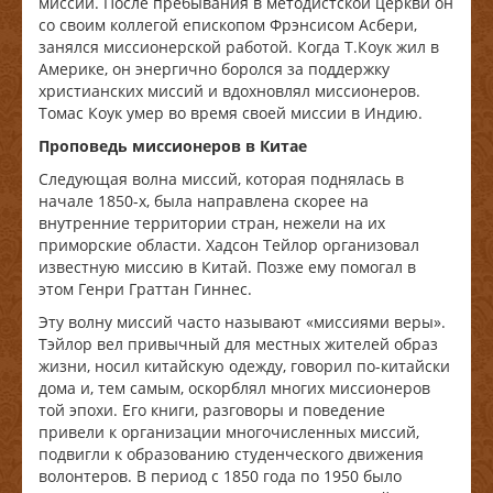
миссий. После пребывания в методистской церкви он
со своим коллегой епископом Фрэнсисом Асбери,
занялся миссионерской работой. Когда Т.Коук жил в
Америке, он энергично боролся за поддержку
христианских миссий и вдохновлял миссионеров.
Томас Коук умер во время своей миссии в Индию.
Проповедь миссионеров в Китае
Следующая волна миссий, которая поднялась в
начале 1850-х, была направлена скорее на
внутренние территории стран, нежели на их
приморские области. Хадсон Тейлор организовал
известную миссию в Китай. Позже ему помогал в
этом Генри Граттан Гиннес.
Эту волну миссий часто называют «миссиями веры».
Тэйлор вел привычный для местных жителей образ
жизни, носил китайскую одежду, говорил по-китайски
дома и, тем самым, оскорблял многих миссионеров
той эпохи. Его книги, разговоры и поведение
привели к организации многочисленных миссий,
подвигли к образованию студенческого движения
волонтеров. В период с 1850 года по 1950 было