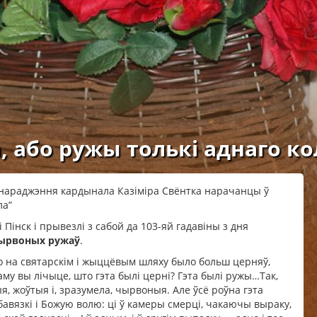
, або ружы толькі аднаго ко
я нараджэння кардынала Казіміра Свёнтка нарачанцы ў
ла”
Пінск і прывезлі з сабой да 103-яй гадавіны з дня
ырвоных
ружаў
.
то на святарскім і жыццёвым шляху было больш церняў,
му вы лічыце, што гэта былі церні? Гэта былі ружы…Так,
, жоўтыя і, зразумела, чырвоныя. Але ўсё роўна гэта
авязкі і Божую волю: ці ў камеры смерці, чакаючы выраку,