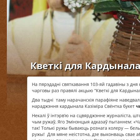
Кветкі для Кардынала
На пярэдадні святкавання 103-яй гадавіны з дн
чарговы раз правялі акцыю “Кветкі для Кардына
Два тыдні таму нарачанскія парафіяне наведвалі 
нараджэння кардынала Казіміра Свёнтка букет
ч
Некалі ў інтэрв’ю на сцвярджэнне журналіста, ш
чым ружаў, Яго Эмінэнцыя адказаў пытаннем: «Ча
так! Толькі ружы бываюць рознага колеру — белыя
ружы! Для мяне неістотна, дзе выконваць свае аб