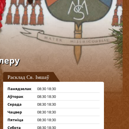
леру
Расклад Св. Імшаў
Панядзелак
08:30 18:30
Аўторак
08:30 18:30
Серада
08:30 18:30
Чацвер
08:30 18:30
Пятніца
08:30 18:30
Субота
08:30 18:30