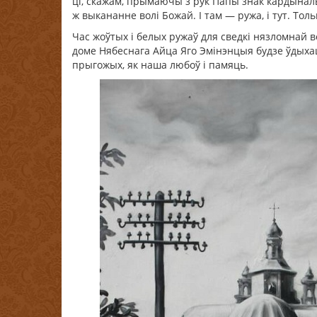
ці, скажам, прымаючы з рук Папы знак кардынальс
ж выкананне волі Божай. І там — ружа, і тут. Толь
Час жоўтых і белых ружаў для сведкі нязломнай 
доме Нябеснага Айца Яго Эмінэнцыя будзе ўдыха
прыгожых, як наша любоў і памяць.