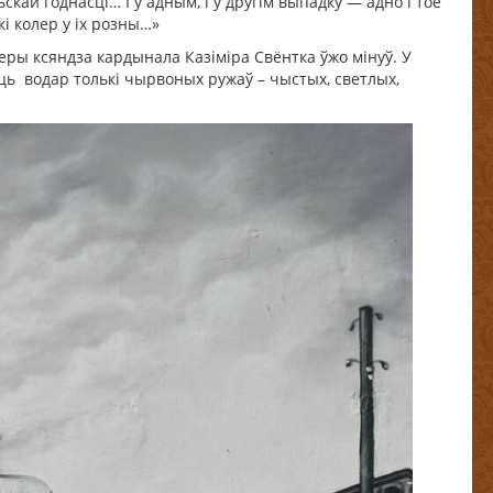
кай годнасці… І ў адным, і ў другім выпадку — адно і тое
кі колер у іх розны…»
веры ксяндза кардынала Казіміра Свёнтка ўжо мінуў. У
ць водар толькі чырвоных ружаў – чыстых, светлых,